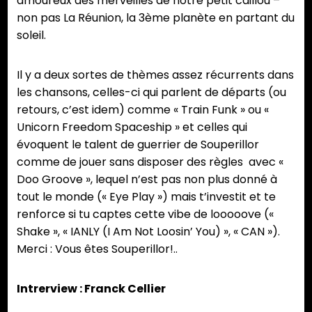
amoureux des merveilles de notre petit caillou –
non pas La Réunion, la 3ème planète en partant du
soleil.
Il y a deux sortes de thèmes assez récurrents dans
les chansons, celles-ci qui parlent de départs (ou
retours, c’est idem) comme « Train Funk » ou «
Unicorn Freedom Spaceship » et celles qui
évoquent le talent de guerrier de Souperillor
comme de jouer sans disposer des règles avec «
Doo Groove », lequel n’est pas non plus donné à
tout le monde (« Eye Play ») mais t’investit et te
renforce si tu captes cette vibe de looooove («
Shake », « IANLY (I Am Not Loosin’ You) », « CAN »).
Merci : Vous êtes Souperillor!..
Intrerview : Franck Cellier