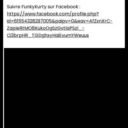
Suivre FunkyKurty sur Facebook :
https://www.facebook.com/profile.php?
id=61554328297005&paipv=0&eav=AfZxnXrC-
ZapIeRtMO8KukoQgSzGvtlaPSzI_-
Ci3brpHR_TGDghxyHaiEvumYWeuus