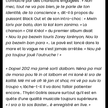
connaître par des chansons engagées :
« Non
mec, tout ne va pas bien, je te parle de ton
identité, de ta conscience »,
dit-il à propos du
puissant Black Out et de son intro-choc :
« Mwin
lariv par bato, dan la kal kom zanimo. »
La
chanson
« Oté Kréol »
du premier album disait
« Nou la pa bezwin touris Zorey larényon, Nou la
pa bezwin ban para »
… Le pavé est lancé dans la
mare et la vague ne s’est jamais arrêtée.
« Nou pé
pa toujour joué l’autruche ! »
« Dopwi 2012 ma jamé sorti dalbom. Néna pa mal
de morso pou fé in ot lalbom et mi koné ki sra de
kalité. Mé mi vé ofr lé jan ot shoz, mi vé pa suiv lo
troupo »
, lâche-t-il. Il va donc falloir patienter
encore… Thyéri Goliris assure surtout qu’il est en
quête d’une qualité musicale toujours supérieure.
« I sra a la sos Baster… é enregistré en live. »