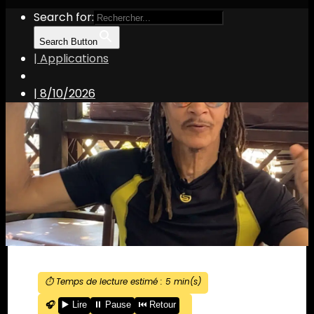
Search for:
Search Button
| Applications
|
8/10/2026
⏱️ Temps de lecture estimé :
5
min(s)
🎧
▶️ Lire
⏸️ Pause
⏮️ Retour