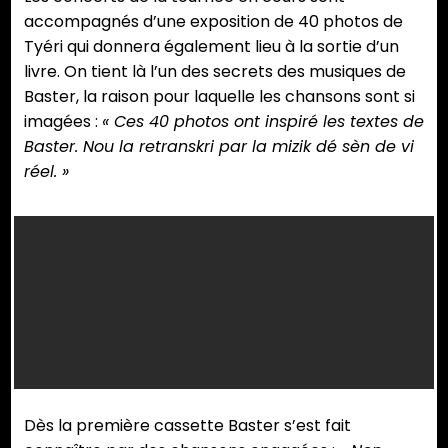
accompagnés d’une exposition de 40 photos de
Tyéri qui donnera également lieu à la sortie d’un
livre. On tient là l’un des secrets des musiques de
Baster, la raison pour laquelle les chansons sont si
imagées :
« Ces 40 photos ont inspiré les textes de
Baster. Nou la retranskri par la mizik dé sèn de vi
réel. »
Zourné
Tantine
kréol. ©
négresse.
Zwé
Tyéri
© Tyéri
roulèrbak.
Goliris
Goliris
© Tyéri
Goliris
Dès la première cassette Baster s’est fait