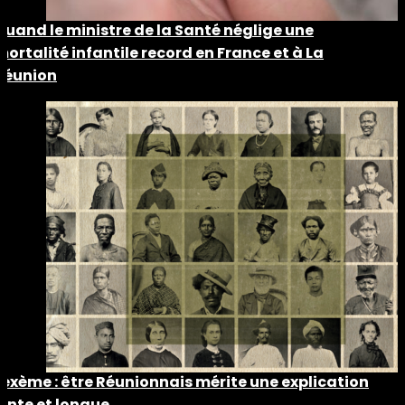
Quand le ministre de la Santé néglige une
mortalité infantile record en France et à La
Réunion
Lexème : être Réunionnais mérite une explication
lente et longue…