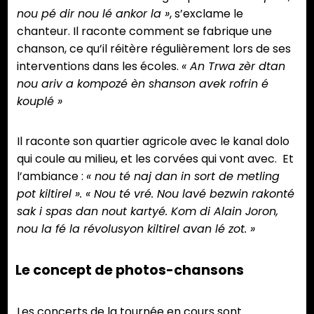
nou pé dir nou lé ankor la »
, s’exclame le
chanteur. Il raconte comment se fabrique une
chanson, ce qu’il réitère régulièrement lors de ses
interventions dans les écoles.
« An Trwa zèr dtan
nou ariv a kompozé èn shanson avek rofrin é
kouplé »
Il raconte son quartier agricole avec le kanal dolo
qui coule au milieu, et les corvées qui vont avec. Et
l’ambiance :
« nou té naj dan in sort de metling
pot kiltirel ». « Nou té vré. Nou lavé bezwin rakonté
sak i spas dan nout kartyé. Kom di Alain Joron,
nou la fé la révolusyon kiltirel avan lé zot. »
Le concept de photos-chansons
Les concerts de la tournée en cours sont