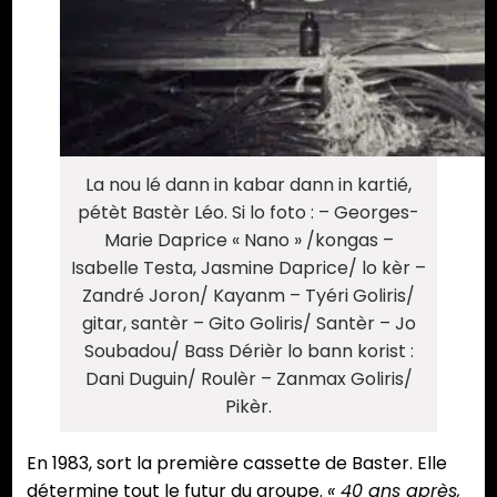
La nou lé dann in kabar dann in kartié,
pétèt Bastèr Léo. Si lo foto : – Georges-
Marie Daprice « Nano » /kongas –
Isabelle Testa, Jasmine Daprice/ lo kèr –
Zandré Joron/ Kayanm – Tyéri Goliris/
gitar, santèr – Gito Goliris/ Santèr – Jo
Soubadou/ Bass Dérièr lo bann korist :
Dani Duguin/ Roulèr – Zanmax Goliris/
Pikèr.
En 1983, sort la première cassette de Baster. Elle
détermine tout le futur du groupe.
« 40 ans après,