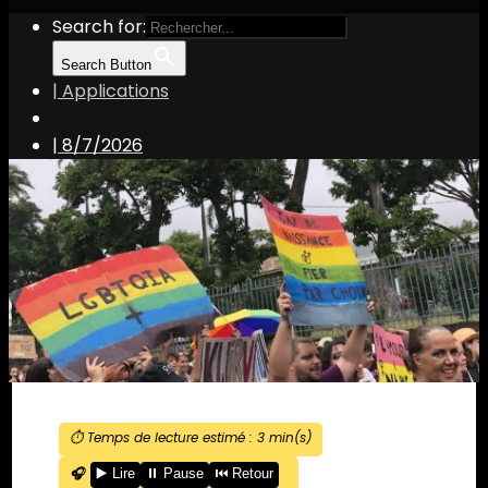
Search for:
Search Button
| Applications
|
8/7/2026
⏱️ Temps de lecture estimé :
3
min(s)
🎧
▶️ Lire
⏸️ Pause
⏮️ Retour