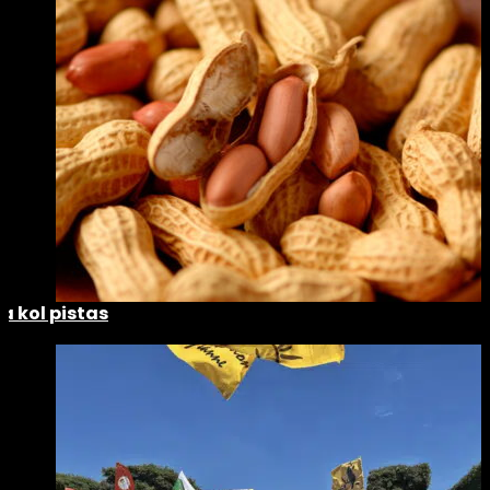
La kol pistas