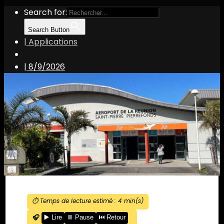
Search for:
Search Button
| Applications
|
8/9/2026
⏱️ Temps de lecture estimé :
4
min(s)
🎧
▶️ Lire
⏸️ Pause
⏮️ Retour