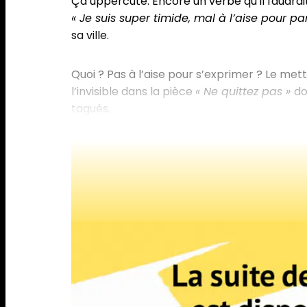
Ça uppercute. Encore un verbe qu’il faudrai
« Je suis super timide, mal à l’aise pour par
sa ville.
Quoi ? Pas à l’aise pour s’exprimer ? Le met
l’invisible dans la pièce
« Ne quittez pas »
do
tagués.