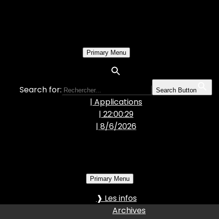
Primary Menu
Search for:
Search Button
| Applications
| 22:00:30
|
8/6/2026
Primary Menu
❱ Les infos
Archives