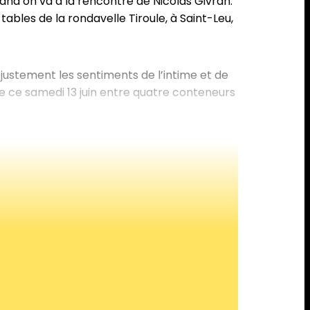
and on va à la rencontre de Nicolas Givran.
tables de la rondavelle Tiroule, à Saint-Leu,
 justement les sentiments de l’intime et de
se ce samedi 13 juin entre quatre conteneurs