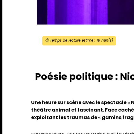
⏱️ Temps de lecture estimé :
19
min(s)
Poésie politique : N
Une heure sur scène avec le spectacle « N
théâtre animal et fascinant. Face caché d
exploitant les traumas de « gamins fragi