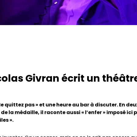
icolas Givran écrit un théât
e quittez pas » et une heure au bar à discuter. En de
e la médaille, il raconte aussi « l’enfer » imposé ici 
les ».