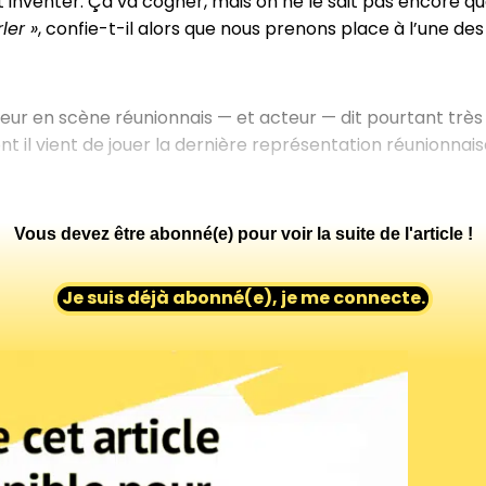
t inventer. Ça va cogner, mais on ne le sait pas encore qu
ler »
, confie-t-il alors que nous prenons place à l’une des 
teur en scène réunionnais — et acteur — dit pourtant très
nt il vient de jouer la dernière représentation réunionnai
Vous devez être abonné(e) pour voir la suite de l'article !
Je suis déjà abonné(e), je me connecte.