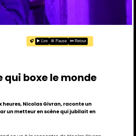
🎧
▶️ Lire
⏸️ Pause
⏮️ Retour
re qui boxe le monde
ux heures, Nicolas Givran, raconte un
par un metteur en scène qui jubilait en