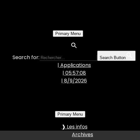
Primary Menu
Search for:
Search Button
| Applications
| 05:57:09
|
8/9/2026
Primary Menu
❱ Les infos
Archives