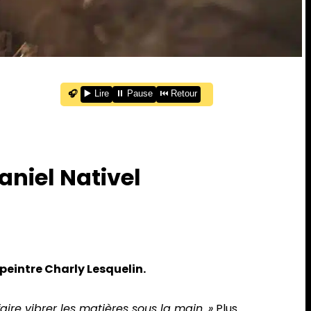
🎧
▶️ Lire
⏸️ Pause
⏮️ Retour
aniel Nativel
peintre Charly Lesquelin.
aire vibrer les matières sous la main. »
Plus