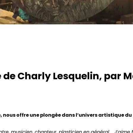
 de Charly Lesquelin, par M
 nous offre une plongée dans l’univers artistique du 
ntre, musicien, chanteur, plasticien en général…. J’aime f