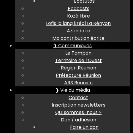
Ecotutos
Podcasts
Kozé libre
Lofis la lang kréol La Rényon
Azenda.re
Ma contribution écrite
❱ Communiqués
Le Tampon
Territoire de l’Ouest
Région Réunion
Préfecture Réunion
ARS Réunion
❱ Vie du média
Contact
Inscription newsletters
Qui sommes-nous ?
Don / adhésion
Faire un don