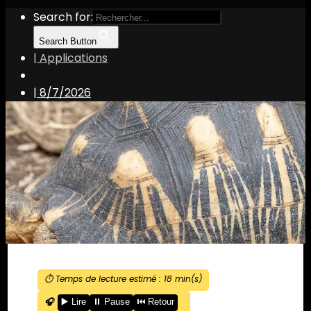
Search for:
Search Button
| Applications
|
8/7/2026
⏱️ Temps de lecture estimé :
18
min(s)
🎧
▶️ Lire
⏸️ Pause
⏮️ Retour