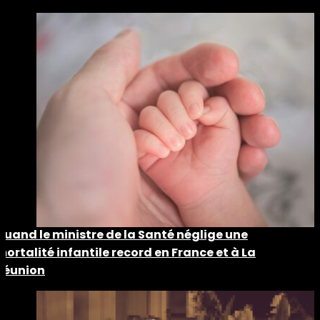
Quand le ministre de la Santé néglige une
mortalité infantile record en France et à La
Réunion