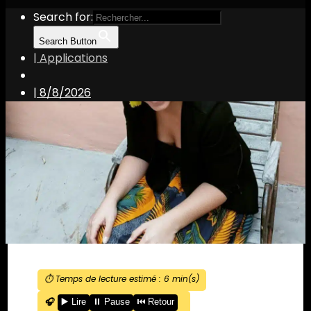
Search for:
Search Button
| Applications
|
8/8/2026
⏱️ Temps de lecture estimé :
6
min(s)
🎧
▶️ Lire
⏸️ Pause
⏮️ Retour