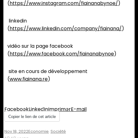
(
https://www.instagram.com/fiainanabynoe/
)
linkedin
(
https://www.linkedin.com/company/fiainana/
)
vidéo sur la page facebook
(
https://www.facebook.com/fiainanabynoe
)
site en cours de développement
(
www.fiainana.re
)
Partager :
Facebook
LinkedIn
Imprimer
E-mail
Copier le lien de cet article
Nov 18, 2022
Economie
,
Société