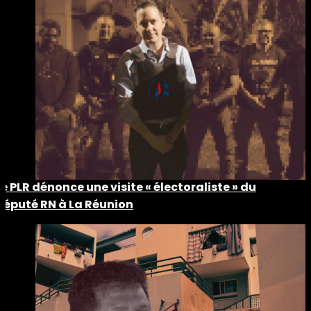
Le PLR dénonce une visite « électoraliste » du
député RN à La Réunion