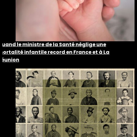
Quand le ministre de la Santé néglige une
mortalité infantile record en France et à La
Réunion