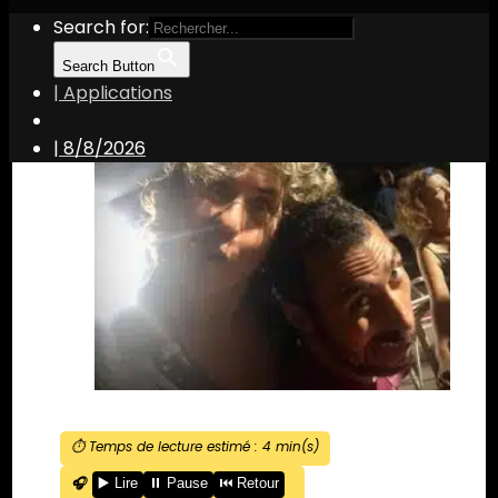
Search for:
Search Button
| Applications
|
8/8/2026
⏱️ Temps de lecture estimé :
4
min(s)
🎧
▶️ Lire
⏸️ Pause
⏮️ Retour