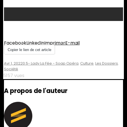
Partager :
Facebook
LinkedIn
Imprimer
E-mail
Copier le lien de cet article
Avr 1, 2022
0.5- Lady La Fée - Soap Opéra
,
Culture
,
Les Dossiers
,
Société
5157 vues
A propos de l'auteur