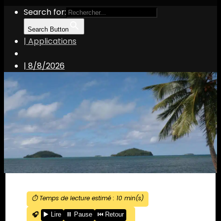
Search for:
Search Button
| Applications
|
8/8/2026
⏱️ Temps de lecture estimé :
10
min(s)
🎧
▶️ Lire
⏸️ Pause
⏮️ Retour