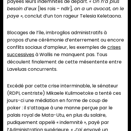
payées leurs indemnités de départ.
« On n’a plus
besoin d’eux
[les rois – ndlr]
, on a un avocat, on le
paye »
, conclut d’un ton rageur Telesia Keletaona.
Blocages de l’île, imbroglios administratifs à
propos d’une cérémonie d’enterrement ou encore
conflits sociaux d’ampleur, les exemples de
crises
successives
à Wallis ne manquent pas. Tous
découlent finalement de cette mésentente entre
Laveluas concurrents.
Excédé par cette crise interminable, le sénateur
(RDPI, centriste) Mikaele Kulimoetoke a tenté ces
jours-ci une médiation en forme de coup de
poker : il s’attaque à une manne perçue par le
palais royal de Mata-Utu, en plus du salaire,
pudiquement appelé « indemnité », payé par
l’Administration supérieure.
« J’ai envoyé un