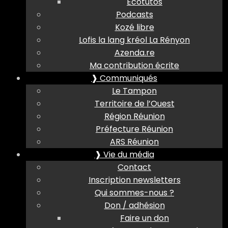
Ecotutos
Podcasts
Kozé libre
Lofis la lang kréol La Rényon
Azenda.re
Ma contribution écrite
❱ Communiqués
Le Tampon
Territoire de l’Ouest
Région Réunion
Préfecture Réunion
ARS Réunion
❱ Vie du média
Contact
Inscription newsletters
Qui sommes-nous ?
Don / adhésion
Faire un don