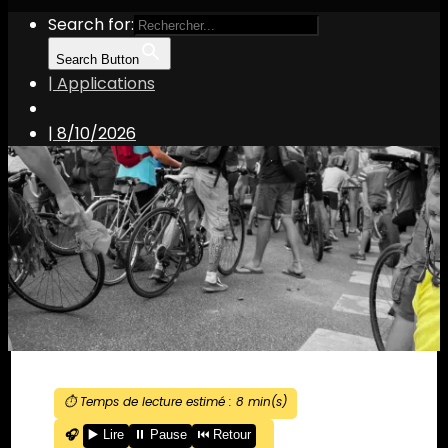
Search for:
Search Button
| Applications
|
8/10/2026
⏱️ Temps de lecture estimé :
8
min(s)
🎧
▶️ Lire
⏸️ Pause
⏮️ Retour