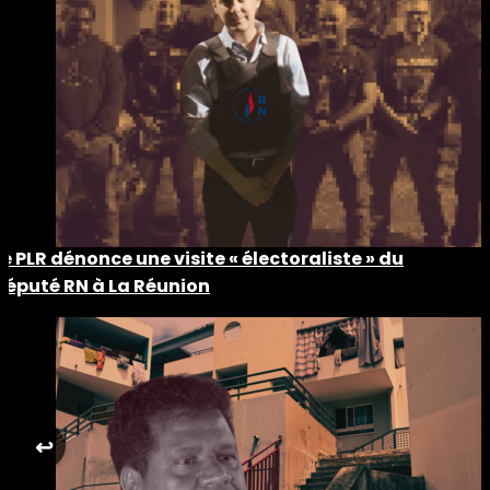
Le PLR dénonce une visite « électoraliste » du
député RN à La Réunion
↩︎