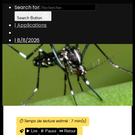
Search for:
Search Button
| Applications
|
8/8/2026
⏱️ Temps de lecture estimé :
7
min(s)
🎧
▶️ Lire
⏸️ Pause
⏮️ Retour