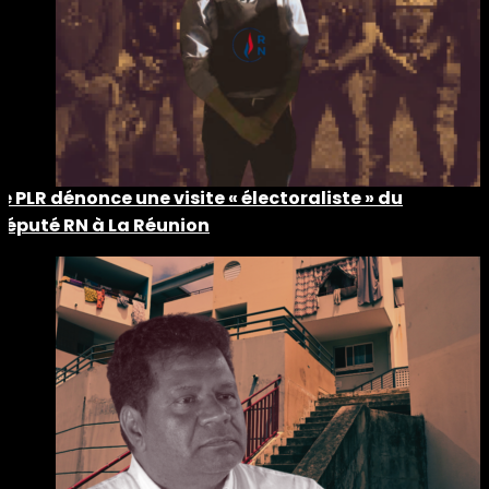
Le PLR dénonce une visite « électoraliste » du
député RN à La Réunion