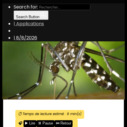
Search for:
Search Button
| Applications
|
8/8/2026
⏱️ Temps de lecture estimé :
6
min(s)
🎧
▶️ Lire
⏸️ Pause
⏮️ Retour