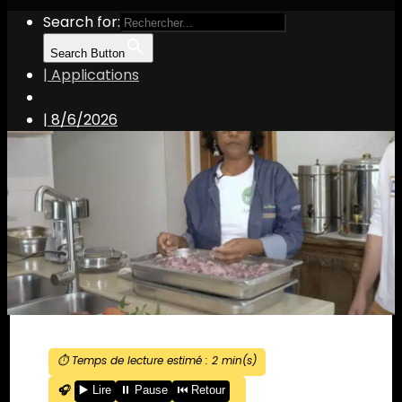
Search for:
Search Button
| Applications
|
8/6/2026
⏱️ Temps de lecture estimé :
2
min(s)
🎧
▶️ Lire
⏸️ Pause
⏮️ Retour