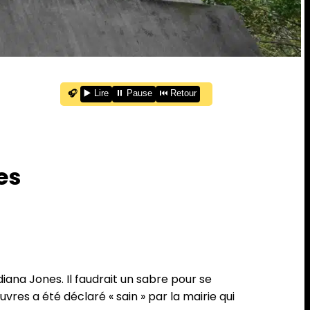
🎧
▶️ Lire
⏸️ Pause
⏮️ Retour
es
ana Jones. Il faudrait un sabre pour se
vres a été déclaré « sain » par la mairie qui