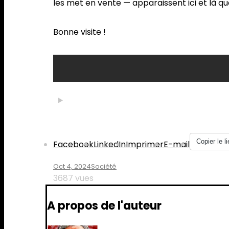
les met en vente — apparaissent ici et là q
Bonne visite !
Partager :
Copier le li
Facebook
LinkedIn
Imprimer
E-mail
Oct 4, 2024
Société
3687 vues
A propos de l'auteur