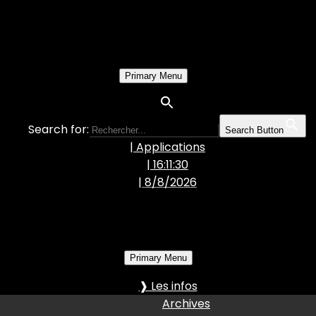
Primary Menu
Search for:
Search Button
| Applications
| 16:11:31
|
8/8/2026
Primary Menu
❱ Les infos
Archives