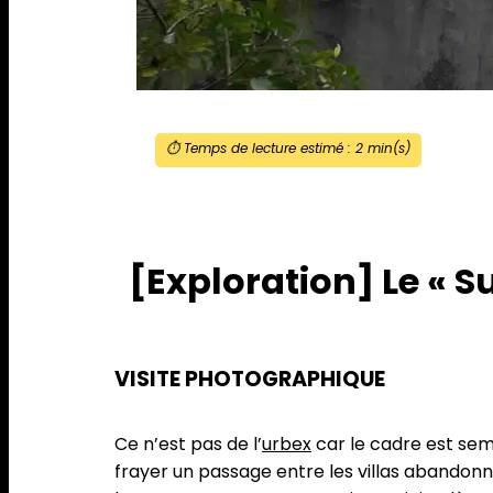
⏱️ Temps de lecture estimé :
2
min(s)
[Exploration] Le « S
VISITE PHOTOGRAPHIQUE
Ce n’est pas de l’
urbex
car le cadre est semi
frayer un passage entre les villas abandonné