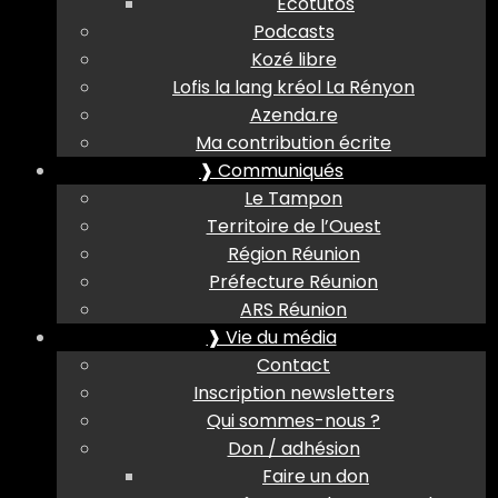
Ecotutos
Podcasts
Kozé libre
Lofis la lang kréol La Rényon
Azenda.re
Ma contribution écrite
❱ Communiqués
Le Tampon
Territoire de l’Ouest
Région Réunion
Préfecture Réunion
ARS Réunion
❱ Vie du média
Contact
Inscription newsletters
Qui sommes-nous ?
Don / adhésion
Faire un don