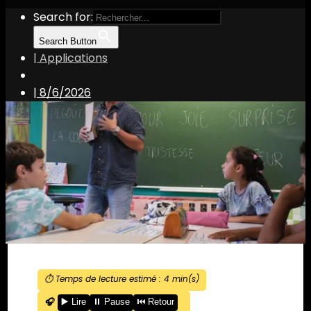
Search for:
Search Button
| Applications
|
8/6/2026
⏱️ Temps de lecture estimé :
4
min(s)
🎧
▶️ Lire
⏸️ Pause
⏮️ Retour