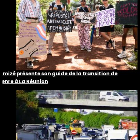
Timizé présente son guide de la transition de
genre à La Réunion