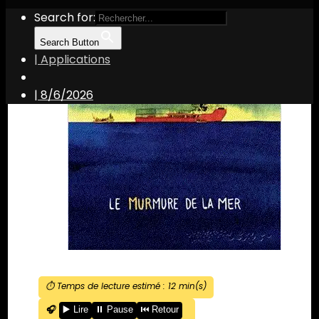
Search for:
Search Button
| Applications
|
8/6/2026
⏱️ Temps de lecture estimé :
12
min(s)
🎧
▶️ Lire
⏸️ Pause
⏮️ Retour