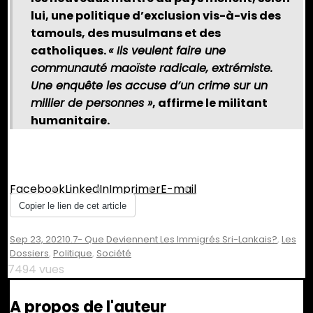
lui, une politique d’exclusion vis-à-vis des
tamouls, des musulmans et des
catholiques.
« Ils veulent faire une
communauté maoïste radicale, extrémiste.
Une enquête les accuse d’un crime sur un
millier de personnes »
, affirme le militant
humanitaire.
Partager :
Facebook
LinkedIn
Imprimer
E-mail
Copier le lien de cet article
Sep 23, 2021
0.7- Que Deviennent Les Immigrés Sri-Lankais?
,
Les
Dossiers
,
Politique
,
Société
7494 vues
A propos de l'auteur