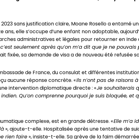
2023 sans justification claire, Moane Rosello a entamé une
ze ans, elle s’occupe d’une enfant non adoptable, aujourd’
arches administratives et légales pour retourner en Inde a
 c’est seulement après qu’on m’a dit que je ne pouvais p
lait fixée, sa demande de visa a de nouveau été refusée sa
ambassade de France, du consulat et différentes institutio
reçu aucune réponse concrète. «
Ils n’ont pas de raisons 
ne intervention diplomatique directe : «
Je souhaiterais q
ien. Qu’on comprenne pourquoi je suis bloquée, et que l
traumatique complexe, est en grande détresse. «
Elle m’a i
là
», ajoute-t-elle. Hospitalisée après une tentative de sui
e rien faire
», insiste-t-elle. Sa grève de la faim démarré