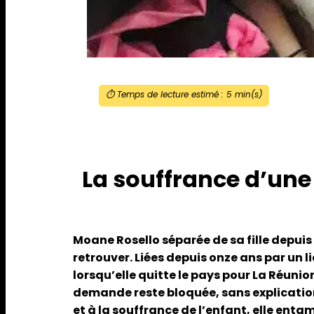
⏱️ Temps de lecture estimé :
5
min(s)
La souffrance d’une 
Moane Rosello séparée de sa fille depuis
retrouver. Liées depuis onze ans par un l
lorsqu’elle quitte le pays pour La Réuni
demande reste bloquée, sans explication,
et à la souffrance de l’enfant, elle enta