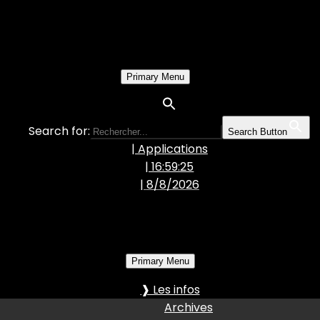
Primary Menu
Search for:
Search Button
| Applications
| 16:59:26
|
8/8/2026
Primary Menu
❱ Les infos
Archives