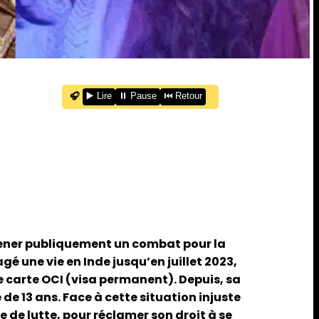
🎧
▶️ Lire
⏸️ Pause
⏮️ Retour
 mener publiquement un combat pour la
gé une vie en Inde jusqu’en juillet 2023,
e carte OCI (visa permanent). Depuis, sa
de 13 ans. Face à cette situation injuste
e de lutte, pour réclamer son droit à se