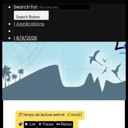
Search for:
Search Button
| Applications
|
8/9/2026
⏱️ Temps de lecture estimé :
2
min(s)
🎧
▶️ Lire
⏸️ Pause
⏮️ Retour