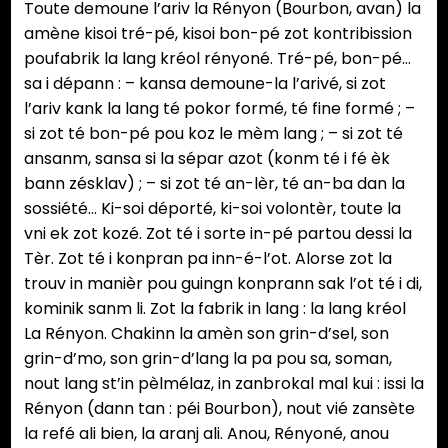
Toute demoune l’ariv la Rényon (Bourbon, avan) la
amène kisoi tré-pé, kisoi bon-pé zot kontribission
poufabrik la lang kréol rényoné. Tré-pé, bon-pé…
sa i dépann : – kansa demoune-la l’arivé, si zot
l’ariv kank la lang té pokor formé, té fine formé ; –
si zot té bon-pé pou koz le mèm lang ; – si zot té
ansanm, sansa si la sépar azot (konm té i fé èk
bann zésklav) ; – si zot té an-lèr, té an-ba dan la
sossiété… Ki-soi déporté, ki-soi volontèr, toute la
vni ek zot kozé. Zot té i sorte in-pé partou dessi la
Tèr. Zot té i konpran pa inn-é-l’ot. Alorse zot la
trouv in manièr pou guingn konprann sak l’ot té i di,
kominik sanm li. Zot la fabrik in lang : la lang kréol
La Rényon. Chakinn la amèn son grin-d’sel, son
grin-d’mo, son grin-d’lang la pa pou sa, soman,
nout lang st’in pèlmélaz, in zanbrokal mal kui : issi la
Rényon (dann tan : péi Bourbon), nout vié zansète
la refé ali bien, la aranj ali. Anou, Rényoné, anou