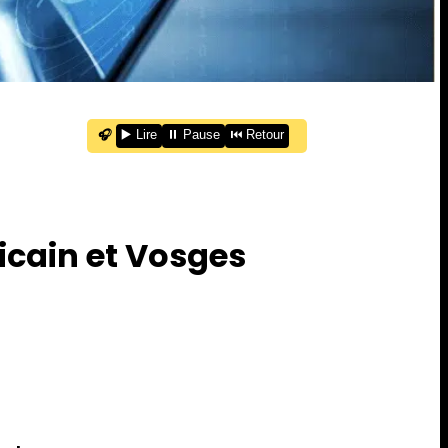
🎧
▶️ Lire
⏸️ Pause
⏮️ Retour
licain et Vosges