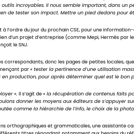
 des outils incroyables. Il nous semble important, dans u
moyen de tester son impact. Mettre un pied dedans pour êt
nt à l’ordre du jour du prochain CSE, pour une information
 bien d’un projet d’entreprise (comme Mepi, Hermès par le
nçoit le SNJ.
s correspondants, donc les pages de petites locales, que 
mmençant par
« tester la pertinence d’une utilisation mas
t en production, pour après déterminer quel est le bon 
ployer ».
Il s’agit de
« la récupération de contenus faits p
oulons donner les moyens aux éditeurs de s’appuyer sur 
tée comme la hiérarchie de l’info, le choix de la photo, 
ions orthographiques et grammaticales, une assistante ca
 différents titres répondant notamment aux besoins du ré