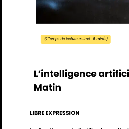
⏱️ Temps de lecture estimé :
5
min(s)
L’intelligence artifi
Matin
LIBRE EXPRESSION