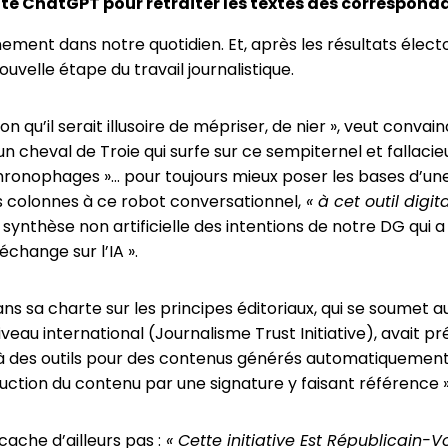
ette ChatGPT pour retraiter les textes des correspond
leinement dans notre quotidien. Et, après les résultats élec
nouvelle étape du travail journalistique.
qu’il serait illusoire de mépriser, de nier », veut convain
cheval de Troie qui surfe sur ce sempiternel et fallacieux 
chronophages »… pour toujours mieux poser les bases d’u
nos colonnes à ce robot conversationnel,
« à cet outil digita
 synthèse non artificielle des intentions de notre DG qui a 
change sur l’IA ».
 sa charte sur les principes éditoriaux, qui se soumet aux
iveau international (Journalisme Trust Initiative), avait 
à des outils pour des contenus générés automatiquement. 
uction du contenu par une signature y faisant référence »
ache d’ailleurs pas :
« Cette initiative Est Républicain-V