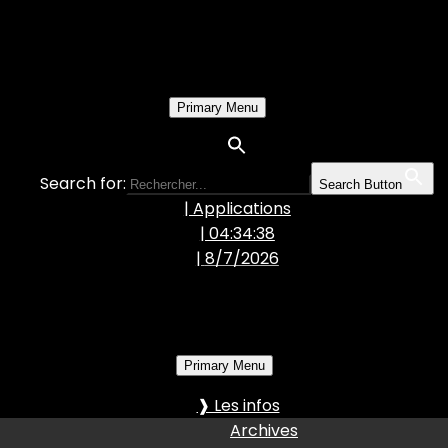
Primary Menu
Search for:
Search Button
| Applications
| 04:34:39
|
8/7/2026
Primary Menu
❱ Les infos
Archives