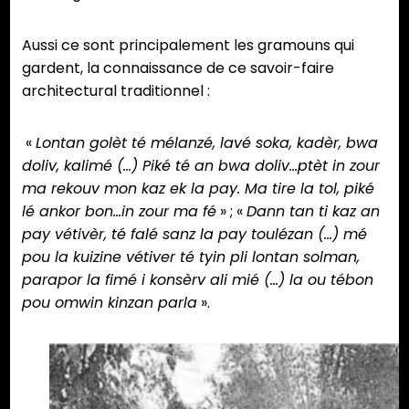
Aussi ce sont principalement les gramouns qui
gardent, la connaissance de ce savoir-faire
architectural traditionnel :
«
Lontan golèt té mélanzé, lavé soka, kadèr, bwa
doliv, kalimé (…) Piké té an bwa doliv…ptèt in zour
ma rekouv mon kaz ek la pay. Ma tire la tol, piké
lé ankor bon…in zour ma fé
» ; «
Dann tan ti kaz an
pay vétivèr, té falé sanz la pay toulézan (…) mé
pou la kuizine vétiver té tyin pli lontan solman,
parapor la fimé i konsèrv ali mié (…) la ou tébon
pou omwin kinzan parla
».