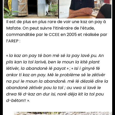
Il est de plus en plus rare de voir une kaz an pay à
Mafate. On peut suivre l’itinéraire de l’étude,
commanditée par le CCEE en 2005 et réalisée par
l’AREP :
«
la kaz an pay té bon mé sé la pay lavé pu. An
plis kan la tol larivé, ben le moun la kité plant
létivèr, la abandoné lé payot
» ; «
Isi i ginyré fé
ankor ti kaz an pay. Mé le problème sé le zétivèr
na pu! le moun la abandoné. mé lé dézolé dire la
abandoné zétivèr pou la tol ; ou vwa si lavé le
drwa fé d-kaz an dur isi, noré déja kit la tol pou
d-béton!!
».