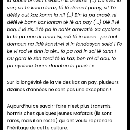
la souflé omwin trwasan kilométrèr (…) Ou vwa lo
van, sa té konm loraz, té fé dézord parey, si! Té
défèy out kaz konm la ni! (…) Bin la pa arasé, ni
déféyé bann kaz lontan té fé an pay ( …) Dié li lé
bon, li lé zis, li fé pa in nafèr amwatié. Sa cyclone
la té pa pou tir anou isi, mé té in leson… pa tout
domoun na lidé konstrwi si in fondasyon solid ! Fo
ke vi rod le sinn la tèr… fo pa rod in sol lé tann !
Ou gard lé zèn zordi fé la kaz, ben mi di aou, fo
pa cyclone konm danntan la pasé !
».
Sur la longévité de la vie des kaz an pay, plusieurs
dizaines d’années ne sont pas une exception !
Aujourd’hui ce savoir-faire n’est plus transmis,
hormis chez quelques jeunes Mafatais (ils sont
rares, mais il en reste) qui ont voulu reprendre
l’héritage de cette culture.