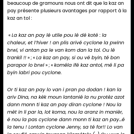
beaucoup de gramouns nous ont dit que la kaz an
pay présente plusieurs avantages par rapport à la
kaz an tol :
«
La kaz an pay lé utile pou lé dé koté : la
chaleur, et l’hiver ! an plis arivé cyclone la pwinn
brwi, vi antan pa le van kom dan la tol. Ou lé
trankil !!
» ; «
La kaz an pay, si ou vé byin, té bon
parapor lo brwi
» ; «
koméla ifé kaz antol, mé li pa
byin labri pou cyclone.
Or ti kaz an pay lo van i pran pa dodan ! kan la
ariv Dina, na kèk moun lantanié la nu protèz azot
dann monn ti kaz an pay diran cyclone ! Nou la
mèt in li par la, lot koma, nou la aranz in manièr,
é nou la pas cyclone dann monn ti kaz an pay…é
la tenu ! Lontan cyclone Jenny, sa té for!! Lo van