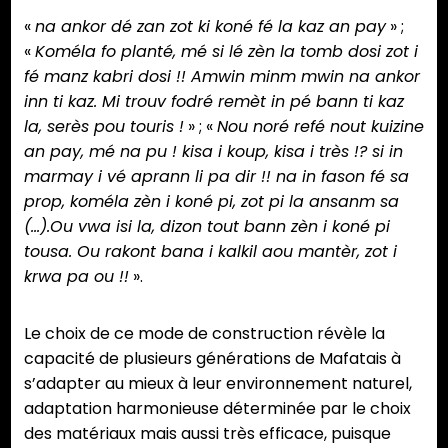
«
na ankor dé zan zot ki koné fé la kaz an pay
» ;
«
Koméla fo planté, mé si lé zèn la tomb dosi zot i
fé manz kabri dosi !! Amwin minm mwin na ankor
inn ti kaz. Mi trouv fodré remèt in pé bann ti kaz
la, serès pou touris !
» ; «
Nou noré refé nout kuizine
an pay, mé na pu ! kisa i koup, kisa i très !? si in
marmay i vé aprann li pa dir !! na in fason fé sa
prop, koméla zèn i koné pi, zot pi la ansanm sa
(…).Ou vwa isi la, dizon tout bann zèn i koné pi
tousa. Ou rakont bana i kalkil aou mantèr, zot i
krwa pa ou !!
».
Le choix de ce mode de construction révèle la
capacité de plusieurs générations de Mafatais à
s’adapter au mieux à leur environnement naturel,
adaptation harmonieuse déterminée par le choix
des matériaux mais aussi très efficace, puisque