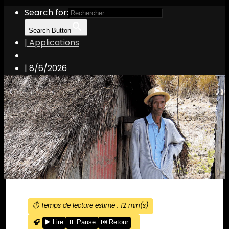
Search for:
Search Button
| Applications
|
8/6/2026
⏱️ Temps de lecture estimé :
12
min(s)
🎧
▶️ Lire
⏸️ Pause
⏮️ Retour