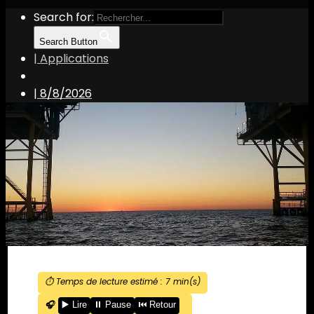
Search for:
Search Button
| Applications
|
8/8/2026
⏱️ Temps de lecture estimé :
7
min(s)
🎧
▶️ Lire
⏸️ Pause
⏮️ Retour