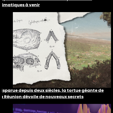
climatiques à venir
Disparue depuis deux siècles, la tortue géante de
La Réunion dévoile de nouveaux secrets