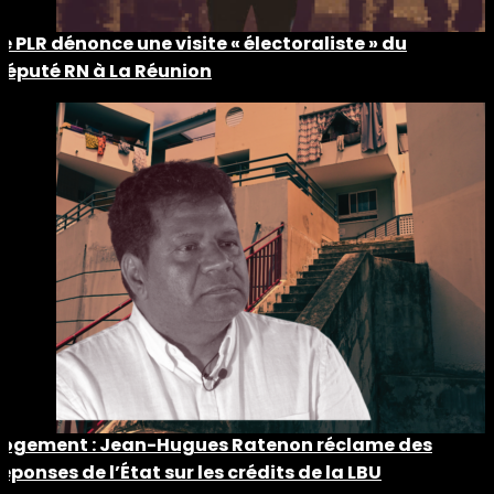
Le PLR dénonce une visite « électoraliste » du
député RN à La Réunion
Logement : Jean-Hugues Ratenon réclame des
réponses de l’État sur les crédits de la LBU