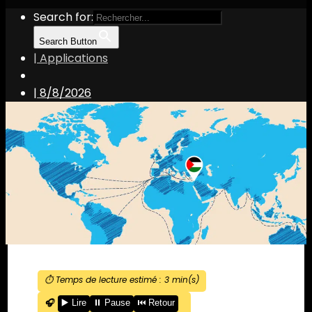
Search for:
Search Button
| Applications
|
8/8/2026
⏱️ Temps de lecture estimé :
3
min(s)
🎧
▶️ Lire
⏸️ Pause
⏮️ Retour