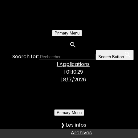
Primary Menu
Search for:
Search Button
| Applications
| 01:10:30
|
8/7/2026
Primary Menu
❱ Les infos
Archives