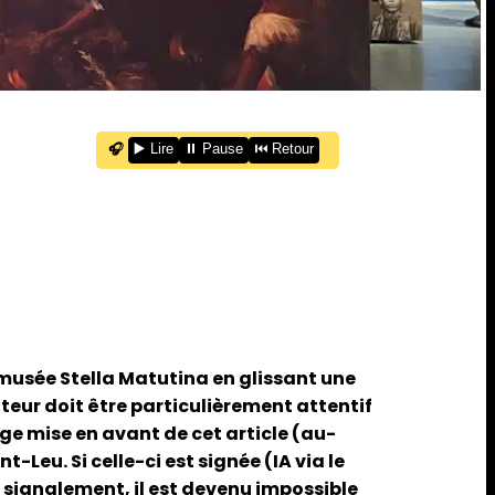
🎧
▶️ Lire
⏸️ Pause
⏮️ Retour
u musée Stella Matutina en glissant une
iteur doit être particulièrement attentif
ge mise en avant de cet article (au-
-Leu. Si celle-ci est signée (IA via le
s signalement, il est devenu impossible