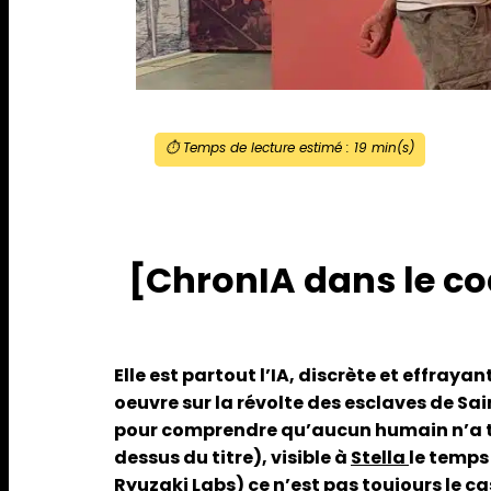
⏱️ Temps de lecture estimé :
19
min(s)
[ChronIA dans le co
Elle est partout l’IA, discrète et effra
oeuvre sur la révolte des esclaves de Sai
pour comprendre qu’aucun humain n’a tre
dessus du titre), visible à
Stella
le temps 
Ryuzaki Labs) ce n’est pas toujours le ca