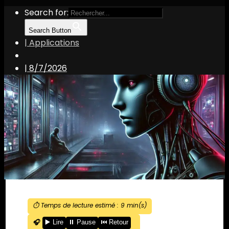
Search for:
Search Button
| Applications
|
8/7/2026
⏱️ Temps de lecture estimé :
9
min(s)
🎧
▶️ Lire
⏸️ Pause
⏮️ Retour