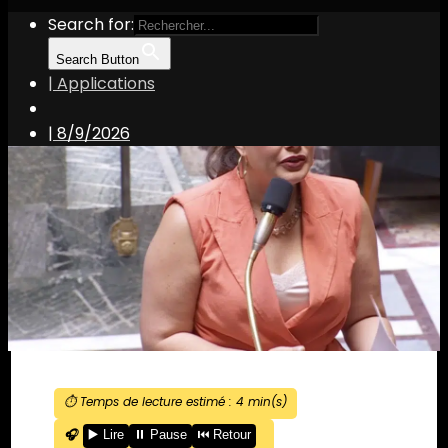
Search for:
Search Button
| Applications
|
8/9/2026
⏱️ Temps de lecture estimé :
4
min(s)
🎧
▶️ Lire
⏸️ Pause
⏮️ Retour