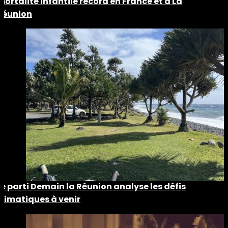
mortalité infantile record en France et à La
Réunion
Le parti Demain la Réunion analyse les défis
climatiques à venir