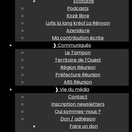
Ecotutos
Podcasts
Kozé libre
Lofis la lang kréol La Rényon
Azenda.re
Ma contribution écrite
❱ Communiqués
Le Tampon
Territoire de l’Ouest
Région Réunion
Préfecture Réunion
ARS Réunion
❱ Vie du média
Contact
Inscription newsletters
Qui sommes-nous ?
Don / adhésion
Faire un don