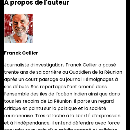
A propos de l'auteur
Émeline
K/Bidi
Fait
Adopter
Une
Loi
Pour
Préserver
Le
Franck Cellier
Patrimoine
Des
Journaliste d’investigation, Franck Cellier a passé
Retraités
trente ans de sa carrière au Quotidien de la Réunion
Pauvres
après un court passage au journal Témoignages à
ses débuts. Ses reportages l’ont amené dans
l’ensemble des îles de l’océan Indien ainsi que dans
tous les recoins de La Réunion. Il porte un regard
critique et pointu sur la politique et la société
réunionnaise. Très attaché à la liberté d’expression
et à l’indépendance, il entend défendre avec force