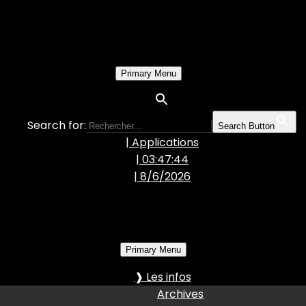
Primary Menu
Search for:
Search Button
| Applications
| 03:47:45
|
8/6/2026
Primary Menu
❱ Les infos
Archives