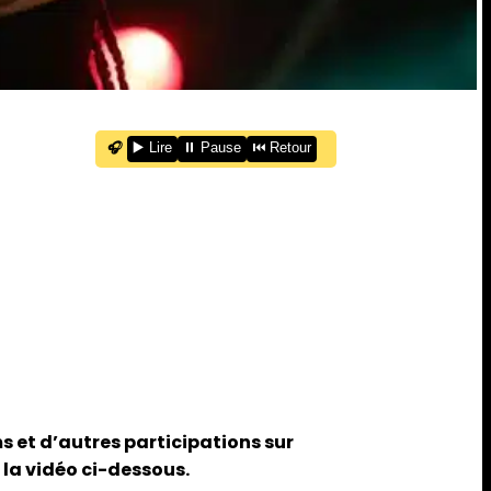
🎧
▶️ Lire
⏸️ Pause
⏮️ Retour
s et d’autres participations sur
 la vidéo ci-dessous.