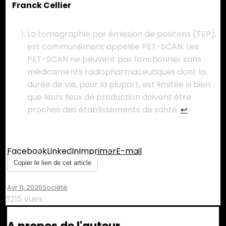
Franck Cellier
La tomographie par émission de positons (TEP),
est communément appelée PET-SCAN. Les
PET-SCAN ne peuvent pas fonctionner sans
médicaments radiopharmaceutiques dont la
durée de vie, pour la plupart, est limitée si bien
que leurs lieux de production doivent être
proches des établissements de santé.
↩︎
Partager :
Facebook
LinkedIn
Imprimer
E-mail
Copier le lien de cet article
Avr 11, 2025
Société
3215 vues