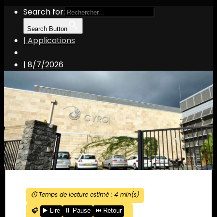
Search for:
Search Button
| Applications
|
8/7/2026
⏱️ Temps de lecture estimé :
4
min(s)
🎧
▶️ Lire
⏸️ Pause
⏮️ Retour