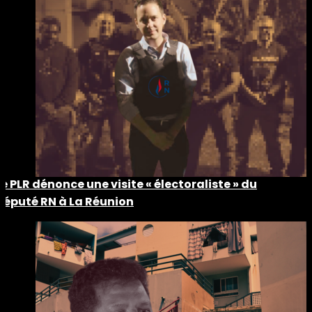
Le PLR dénonce une visite « électoraliste » du
député RN à La Réunion