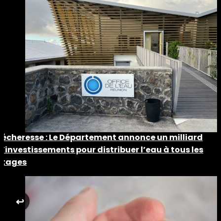
Sécheresse : Le Département annonce un milliard
d’investissements pour distribuer l’eau à tous les
étages
↩︎