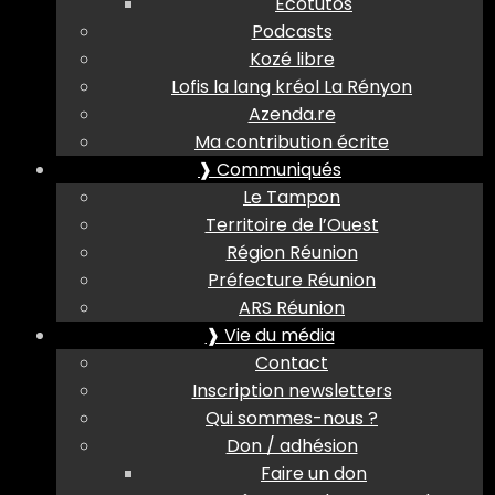
Ecotutos
Podcasts
Kozé libre
Lofis la lang kréol La Rényon
Azenda.re
Ma contribution écrite
❱ Communiqués
Le Tampon
Territoire de l’Ouest
Région Réunion
Préfecture Réunion
ARS Réunion
❱ Vie du média
Contact
Inscription newsletters
Qui sommes-nous ?
Don / adhésion
Faire un don