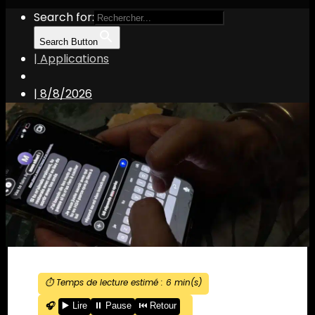
Search for:
Search Button
| Applications
|
8/8/2026
⏱️ Temps de lecture estimé :
6
min(s)
🎧
▶️ Lire
⏸️ Pause
⏮️ Retour