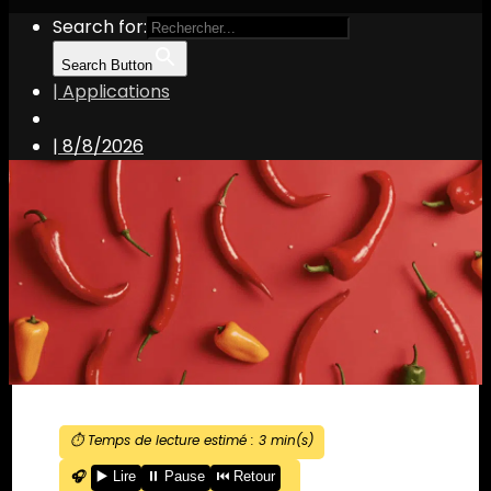
Search for:
Search Button
| Applications
|
8/8/2026
⏱️ Temps de lecture estimé :
3
min(s)
🎧
▶️ Lire
⏸️ Pause
⏮️ Retour