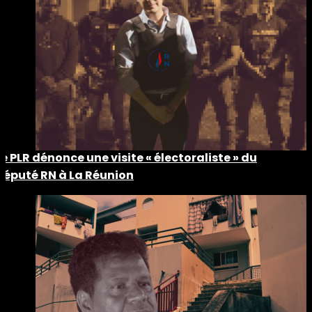
Le PLR dénonce une visite « électoraliste » du
député RN à La Réunion