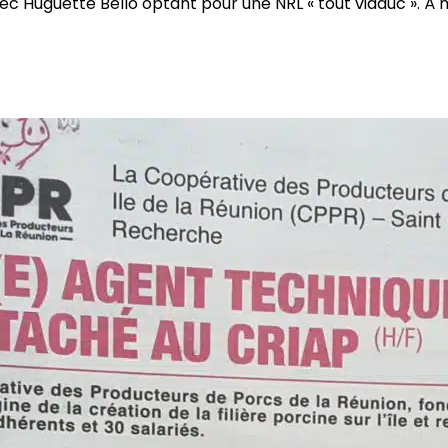
 Huguette Bello optant pour une NRL « tout viaduc ». À m