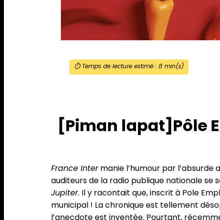
⏱️ Temps de lecture estimé :
8
min(s)
[Piman lapat]Pôle E
France Inter
manie l’humour par l’absurde a
auditeurs de la radio publique nationale se
Jupiter
. Il y racontait que, inscrit à Pole E
municipal ! La chronique est tellement désop
l’anecdote est inventée. Pourtant, récemment