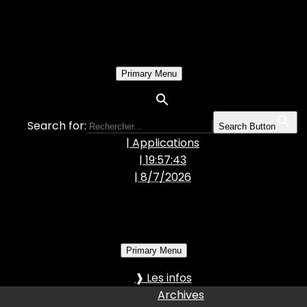
Primary Menu
Search for:
Search Button
| Applications
| 19:57:44
|
8/7/2026
Primary Menu
❱ Les infos
Archives