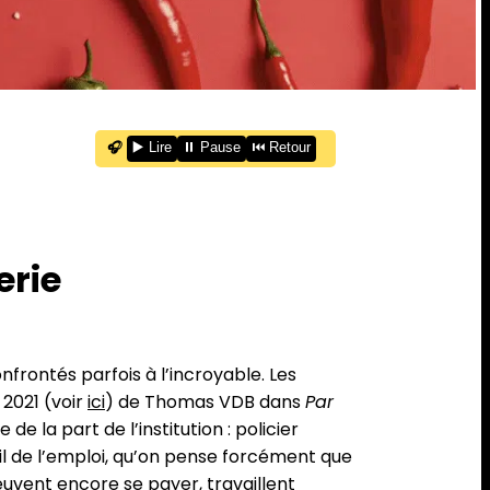
🎧
▶️ Lire
⏸️ Pause
⏮️ Retour
erie
frontés parfois à l’incroyable. Les
 2021 (voir
ici
) de Thomas VDB dans
Par
e la part de l’institution : policier
fil de l’emploi, qu’on pense forcément que
euvent encore se payer, travaillent