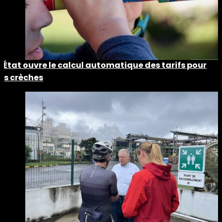
L’État ouvre le calcul automatique des tarifs pour
les crèches