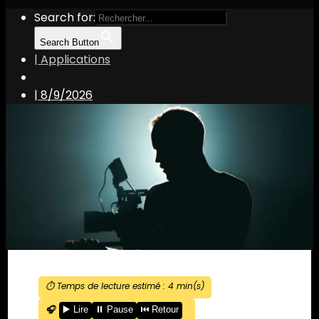
Search for:
Search Button
| Applications
|
8/9/2026
⏱️ Temps de lecture estimé :
4
min(s)
🎧
▶️ Lire
⏸️ Pause
⏮️ Retour