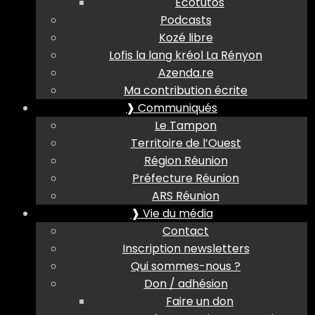
Ecotutos
Podcasts
Kozé libre
Lofis la lang kréol La Rényon
Azenda.re
Ma contribution écrite
❱ Communiqués
Le Tampon
Territoire de l’Ouest
Région Réunion
Préfecture Réunion
ARS Réunion
❱ Vie du média
Contact
Inscription newsletters
Qui sommes-nous ?
Don / adhésion
Faire un don