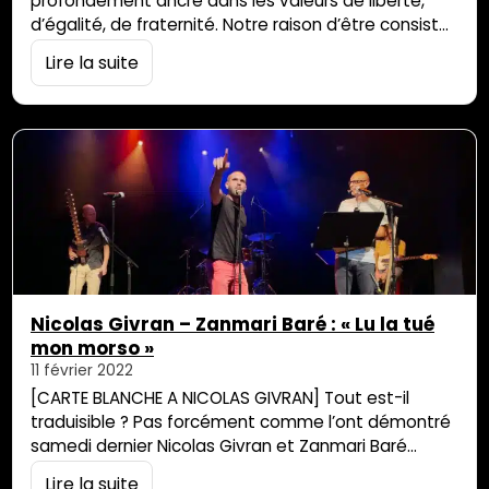
profondément ancré dans les valeurs de liberté,
d’égalité, de fraternité. Notre raison d’être consiste
à faire partager des émotions, à faire réfléchir, à
Lire la suite
faire échanger des personnes, de tout âge et de
toute condition, rassemblées (dans une salle de
concert, un théâtre, un chapiteau, dans la rue, une
salle d’exposition, un musée, un cinéma,…
Nicolas Givran – Zanmari Baré : « Lu la tué
mon morso »
11 février 2022
[CARTE BLANCHE A NICOLAS GIVRAN] Tout est-il
traduisible ? Pas forcément comme l’ont démontré
samedi dernier Nicolas Givran et Zanmari Baré
accompagnés des Dhal Tones sur la scène du
Lire la suite