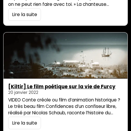
on ne peut rien faire avec toi. » La chanteuse
Christine Salem raconte la rage et la colère qu’elle a
Lire la suite
ressenti en constatant le rejet de la culture créole
par une partie de la société réunionnaise. Elle livre à
Parallèle Sud, le…
[Kiltir] Le film poétique sur la vie de Furcy
20 janvier 2022
VIDEO Conte créole ou film d’animation historique ?
Le très beau film Confidences d’un confiseur libre,
réalisé par Nicolas Schaub, raconte l’histoire du
Réunionnais Jules Furcy, né d’une mère affranchie,
Lire la suite
et son parcours pour retrouver ses papiers perdus