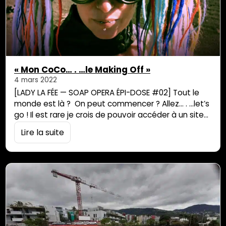
« Mon CoCo… . …le Making Off »
4 mars 2022
[LADY LA FÉE — SOAP OPERA ÉPI-DOSE #02] Tout le
monde est là ? On peut commencer ? Allez… . …let’s
go ! Il est rare je crois de pouvoir accéder à un site
aussi beau & saisissant que le Volcan. Un endroit
Lire la suite
merveilleux qui excite l’imaginaire & qui est devenu
aujourd’hui un haut lieu touristique de La Réunion.
Le…