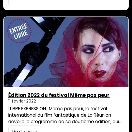
Séchoir à Piton Saint-Leu. Nicolas Givran, qui avait
« carte blanche pour cette soirée » a « tué » le
morceau poignant Belbel an ler… Cet extrait
humoristique s’est déroulé au milieu du concert de…
Édition 2022 du festival Même pas peur
11 février 2022
[LIBRE EXPRESSION] Même pas peur, le festival
international du film fantastique de La Réunion
dévoile le programme de sa douzième édition, qui
aura lieu du 16 au 19 février Depuis 12 ans, le Festival
Lire la suite