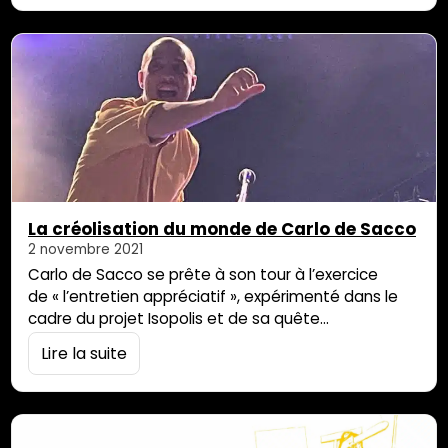
et sa liberté volée. Une histoire documentée par
l’essai historique de l’écrivain et journaliste
Mohammed Aïssaoui, « L’affaire de l’esclave Furcy ».
Le film…
La créolisation du monde de Carlo de Sacco
2 novembre 2021
Carlo de Sacco se prête à son tour à l’exercice
de « l’entretien appréciatif », expérimenté dans le
cadre du projet Isopolis et de sa quête
de « résilience territoriale ». Quête du bonheur… En
Lire la suite
toute simplicité, le chanteur de Grèn Sémé tourne
autour de cette question de la culture créole
élément essentiel pour surmonter les koud’ kony… Il
raconte son histoire d’enfant natif de La Réunion