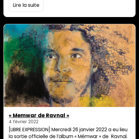
« Filou » de Magnée est un ingénieur du son Belge qui
Lire la suite
a travaillé à l’Ile Maurice depuis les années 70, avec
entre autres, Zenfan Ti Riviere , Bam Cuttayen, le
Grup Latanier, Ram et Nitish Joganah, Zul Ramiah,
ABAIM, Etae,…
« Memwar de Ravnal »
4 février 2022
[LIBRE EXPRESSION] Mercredi 26 janvier 2022 a eu lieu
la sortie officielle de l’album « Mémwar » de Ravnal.