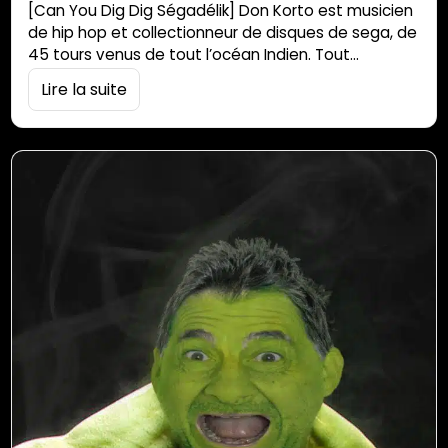
[Can You Dig Dig Ségadélik] Don Korto est musicien
de hip hop et collectionneur de disques de sega, de
45 tours venus de tout l’océan Indien. Tout
naturellement, Ségadélik, son groupe, mixe les deux
Lire la suite
styles musicaux. « Depuis le confinement, il n’y a plus
de concert, nous avons alors pensé à autre chose.
Et c’est le mur de la terrasse de…