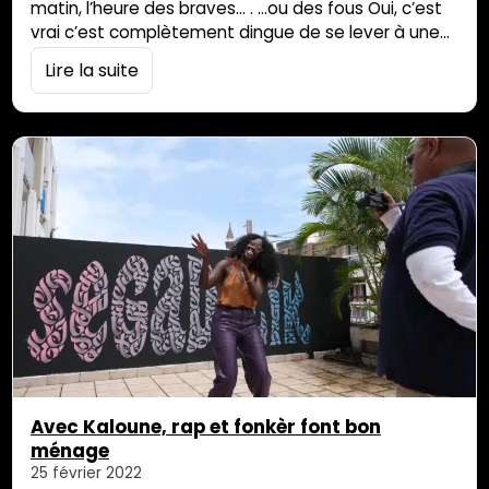
matin, l’heure des braves… . …ou des fous Oui, c’est
vrai c’est complètement dingue de se lever à une
heure aussi matinale. Quand on pense que tout ça
Lire la suite
c’est pour rendre à temps son papier À son
ÉDITEUR! Enfin, c’est ça le projet! Quand on doit
suivre un groupe en tournage…
Avec Kaloune, rap et fonkèr font bon
ménage
25 février 2022