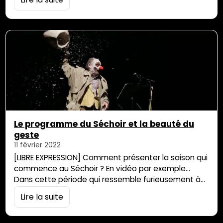
MEME PAS PEUR, le Festival International du Film
Fantastique de La Réunion, oeuvre avec passion et
détermination pour porter à l’écran des courts et
longs métrages internationaux…
Le programme du Séchoir et la beauté du
geste
11 février 2022
[LIBRE EXPRESSION] Comment présenter la saison qui
commence au Séchoir ? En vidéo par exemple…
Dans cette période qui ressemble furieusement à
un championnat du monde de l’incertitude, écrire
Lire la suite
aujourd’hui un édito paraît relever soit de
l’inconscience soit d’un optimisme indestructible. Il y