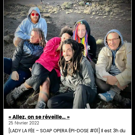
« Allez, on se réveille… »
25 février 2022
[LADY LA FÉE – SOAP OPERA ÉPI-DOSE #01] Il est 3h du