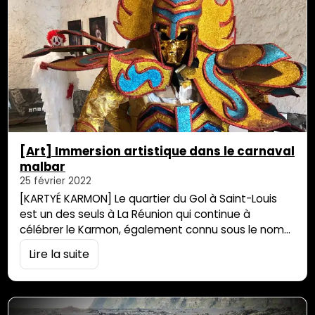
[Art] Immersion artistique dans le carnaval
malbar
25 février 2022
[KARTYÉ KARMON] Le quartier du Gol à Saint-Louis
est un des seuls à La Réunion qui continue à
célébrer le Karmon, également connu sous le nom
de carnaval malbar, élément trop peu connu du
Lire la suite
patrimoine créole réunionnais. Au Moulin à Maïs à
Saint Louis se tient actuellement une exposition qui
nous plonge au cœur de ce rituel profane originaire
du…