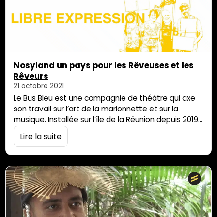
élevé…
Nosyland un pays pour les Rêveuses et les
Rêveurs
21 octobre 2021
Le Bus Bleu est une compagnie de théâtre qui axe
son travail sur l’art de la marionnette et sur la
musique. Installée sur l’île de la Réunion depuis 2019,
elle se demande comment continuer à faire rêver le
Lire la suite
Public, malgré le contexte actuel et l’empêchement
physique de diffuser des spectacles. La compagnie
de théâtre a fait parvenir à la rédaction…