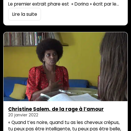
Le premier extrait phare est « Dorina » écrit par le
grand poète réunionnais Jean-Paul cadet (Auteur
Lire la suite
de « Kaskavel »et « Mon pays » pour les plus
connus). Olivier Cadet, leader vocal, auteur-
compositeur a écrit 6 chansons sur cet album…
Christine Salem, de la rage à l’amour
20 janvier 2022
« Quand t’es noire, quand tu as les cheveux crépus,
tu peux pas être intelligente, tu peux pas être belle,