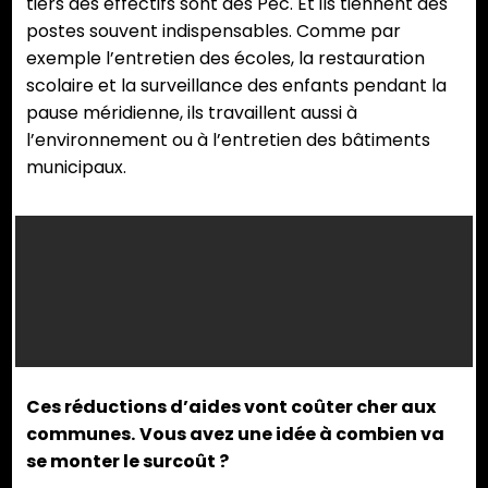
tiers des effectifs sont des Pec. Et ils tiennent des
postes souvent indispensables. Comme par
exemple l’entretien des écoles, la restauration
scolaire et la surveillance des enfants pendant la
pause méridienne, ils travaillent aussi à
l’environnement ou à l’entretien des bâtiments
municipaux.
Bon nombre de Pec
travaillent dans les
services
environnement.
(Photos PhN)
C
es réductions d’aides vont coûter cher aux
communes.
Vous avez une idée à combien va
se monter le surcoût ?