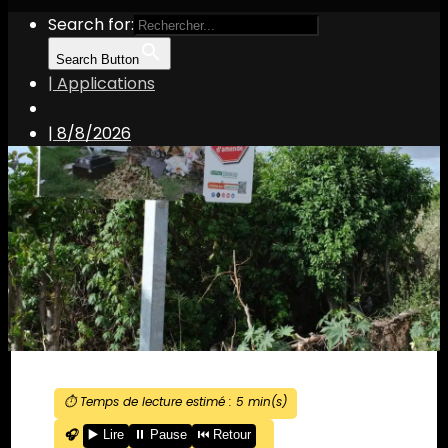
Search for:
Search Button
| Applications
|
8/8/2026
⏱️ Temps de lecture estimé :
5
min(s)
🎧
▶️ Lire
⏸️ Pause
⏮️ Retour