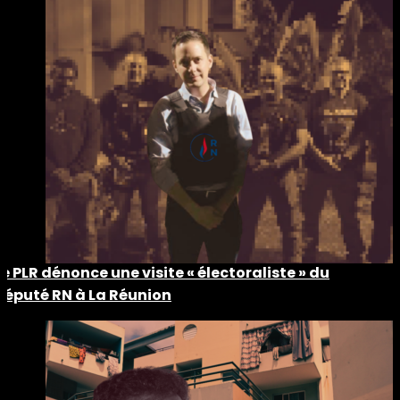
Le PLR dénonce une visite « électoraliste » du
député RN à La Réunion