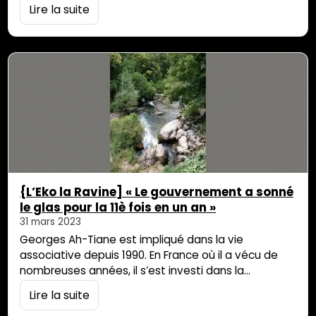
qui manifestent leur compassion à travers la
Lire la suite
souffrance de Jésus mort et ressuscité. C’est
l’occasion pour le peuple de se rassembler dans la
fraternité et de communier avec l’esprit de Dieu.
Mais une fois de plus, je me […]
{L’Eko la Ravine] « Le gouvernement a sonné
le glas pour la 11è fois en un an »
31 mars 2023
Georges Ah-Tiane est impliqué dans la vie
associative depuis 1990. En France où il a vécu de
nombreuses années, il s’est investi dans la
promotion de la culture réunionnaise au travers de
Lire la suite
nombreux biais : en créant des associations, en