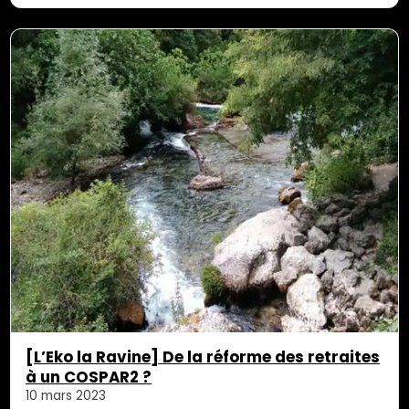
enseignant le créole, en mettant en avant le
patrimoine culinaire péi ou encore la musique. Il a
créé des ponts […]
[L’Eko la Ravine] De la réforme des retraites
à un COSPAR2 ?
10 mars 2023