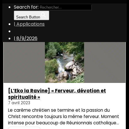
Search for:
Search Button
| Applications
L'Eko la Ravine
|
8/9/2026
[L’Eko la Ravine] « Ferveur, dévotion et
spiritualité »
7 avril 2023
Le carême chrétien se termine et la passion du
Christ rencontre toujours la même ferveur. Moment
intense pour beaucoup de Réunionnais catholiques