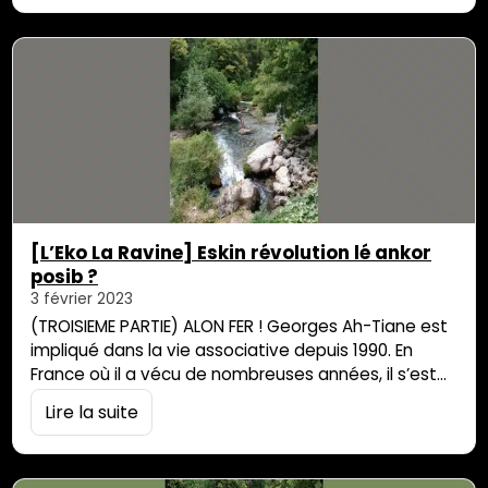
enseignant le créole, en mettant en avant le
patrimoine culinaire péi ou encore la musique. Il a
créé des ponts […]
[L’Eko La Ravine] Eskin révolution lé ankor
posib ?
3 février 2023
(TROISIEME PARTIE) ALON FER ! Georges Ah-Tiane est
impliqué dans la vie associative depuis 1990. En
France où il a vécu de nombreuses années, il s’est
investi dans la promotion de la culture réunionnaise
Lire la suite
au travers de nombreux biais : en créant des
associations, en enseignant le créole, en mettant
en avant le patrimoine culinaire péi ou encore la