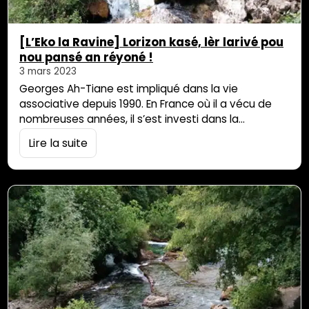
[L’Eko la Ravine] Lorizon kasé, lèr larivé pou
nou pansé an réyoné !
3 mars 2023
Georges Ah-Tiane est impliqué dans la vie
associative depuis 1990. En France où il a vécu de
nombreuses années, il s’est investi dans la
promotion de la culture réunionnaise au travers de
Lire la suite
nombreux biais : en créant des associations, en
enseignant le créole, en mettant en avant le
patrimoine culinaire péi ou encore la musique. Il a
créé des ponts […]