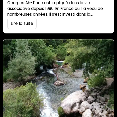
Georges Ah-Tiane est impliqué dans la vie
associative depuis 1990. En France où il a vécu de
nombreuses années, il s’est investi dans la
promotion de la culture réunionnaise au travers de
Lire la suite
nombreux biais : en créant des associations, en
enseignant le créole, en mettant en avant le
patrimoine culinaire péi ou encore la musique. Il a
créé des ponts […]