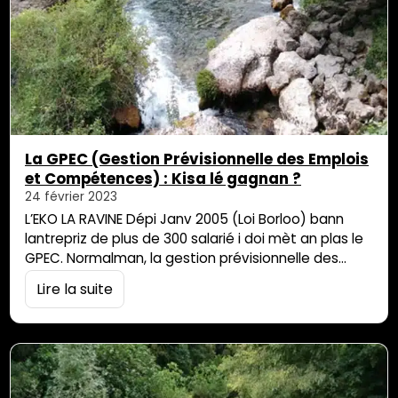
La GPEC (Gestion Prévisionnelle des Emplois
et Compétences) : Kisa lé gagnan ?
24 février 2023
L’EKO LA RAVINE Dépi Janv 2005 (Loi Borloo) bann
lantrepriz de plus de 300 salarié i doi mèt an plas le
GPEC. Normalman, la gestion prévisionnelle des
emplois et des compétences (GPEC) lé in métod
Lire la suite
pou gère lé zemploi ek konpétans bann travayèr,
par rapor lévolution ce bann (gran) lantrepriz. I
appel sa resours humaine. Ek so zoutil la, i […]