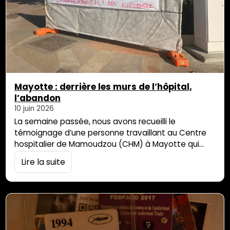
Mayotte : derrière les murs de l’hôpital,
l’abandon
10 juin 2026
La semaine passée, nous avons recueilli le
témoignage d’une personne travaillant au Centre
hospitalier de Mamoudzou (CHM) à Mayotte qui
nous parle des conditions difficiles de travail mais
Lire la suite
aussi de la manière dont sont traitées les
personnes étrangères. Pour des raisons de sécurité
la concernant, nous ne divulguerons ni son identité,
ni des détails concernant son poste. Pour rester au
[…]