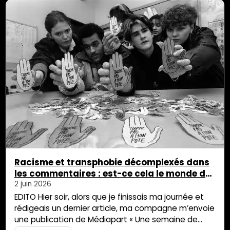
raconter leurs propres histoires. La découverte de
Cannes […]
Racisme et transphobie décomplexés dans
les commentaires : est-ce cela le monde de
demain ?
2 juin 2026
EDITO Hier soir, alors que je finissais ma journée et
rédigeais un dernier article, ma compagne m’envoie
une publication de Médiapart « Une semaine de