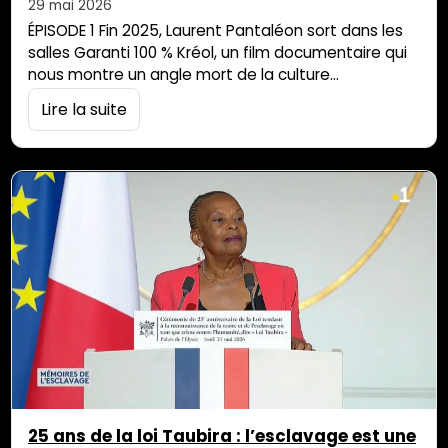
29 mai 2026
ÉPISODE 1 Fin 2025, Laurent Pantaléon sort dans les
salles Garanti 100 % Kréol, un film documentaire qui
nous montre un angle mort de la culture
réunionnaise dans la continuité de son parcours
Lire la suite
cinématographique. Nous l’avons rencontré pour
parler images, politique et société. Trois
thématiques que l’on retrouve dans ces films. Dans
ce premier épisode, il nous explique ce que […]
25 ans de la loi Taubira : l’esclavage est une