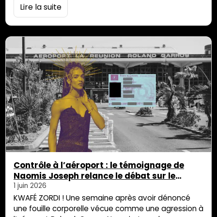
canicule en France : les amalgames racistes en roue
Lire la suite
libre » avec ce message : « Les commentaires sous
cet article sont lunaires. » Intrigué, je fonce voir
même si je pense savoir à quoi je dois m’attendre.
« Mediapart, […]
Contrôle à l’aéroport : le témoignage de
Naomis Joseph relance le débat sur le
respect des personnes transgenres
1 juin 2026
KWAFÉ ZORDI ! Une semaine après avoir dénoncé
une fouille corporelle vécue comme une agression à