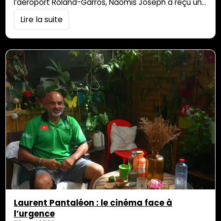
l’aéroport Roland-Garros, Naomis Joseph a reçu une
réponse de la direction de l’établissement. Si
Lire la suite
l’aéroport assure que la procédure a été appliquée
conformément à la réglementation, l’influenceuse
estime que son identité et son vécu ont été
ignorés. Au-delà de son cas personnel, cette affaire
[…]
Laurent Pantaléon : le cinéma face à
l’urgence