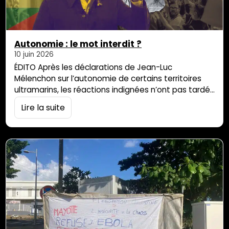
Autonomie : le mot interdit ?
10 juin 2026
ÉDITO Après les déclarations de Jean-Luc
Mélenchon sur l’autonomie de certains territoires
ultramarins, les réactions indignées n’ont pas tardé.
À La Réunion, certains élus ont choisi de répondre
Lire la suite
par l’invocation de menaces contre la République.
Pourtant, entre autonomie et indépendance, la
différence est de taille. Et si le véritable sujet était
moins l’autonomie elle-même que la peur d’en
débattre ? […]