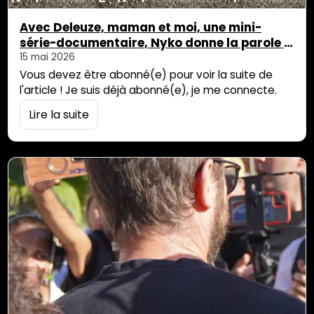
Avec Deleuze, maman et moi, une mini-
série-documentaire, Nyko donne la parole à
sa mère
15 mai 2026
Vous devez être abonné(e) pour voir la suite de
l'article ! Je suis déjà abonné(e), je me connecte.
Lire la suite