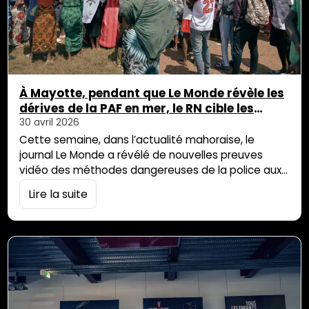
À Mayotte, pendant que Le Monde révèle les
dérives de la PAF en mer, le RN cible les
exilés sur terre
30 avril 2026
Cette semaine, dans l’actualité mahoraise, le
journal Le Monde a révélé de nouvelles preuves
vidéo des méthodes dangereuses de la police aux
frontières. Dans le même temps, la députée RN de
Lire la suite
Mayotte, Anchya Bamana, s’est rendue sur le
campement de personnes exilées de Tsoundzou
pour demander son démantèlement. En
septembre 2025, le journal Le Monde, en
collaboration avec le collectif […]