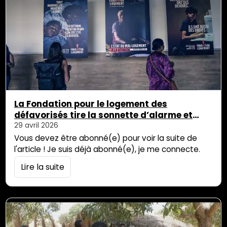
La Fondation pour le logement des
défavorisés tire la sonnette d’alarme et
appelle les pouvoirs publics à une réponse
29 avril 2026
collective
Vous devez être abonné(e) pour voir la suite de
l'article ! Je suis déjà abonné(e), je me connecte.
Lire la suite