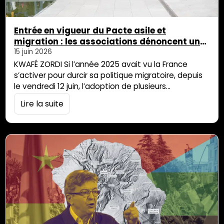
Entrée en vigueur du Pacte asile et
migration : les associations dénoncent un
durcissement de la politique migratoire
15 juin 2026
KWAFÉ ZORDI Si l’année 2025 avait vu la France
s’activer pour durcir sa politique migratoire, depuis
le vendredi 12 juin, l’adoption de plusieurs
règlements et directives pour la mise en œuvre du
Lire la suite
Pacte Asile et Migration renforce le contrôle des
personnes exilées et complexifie, selon les
associations, les procédures de demande d’asile.
Des nouvelles règles « fermes mais justes » En 2024,
[…]