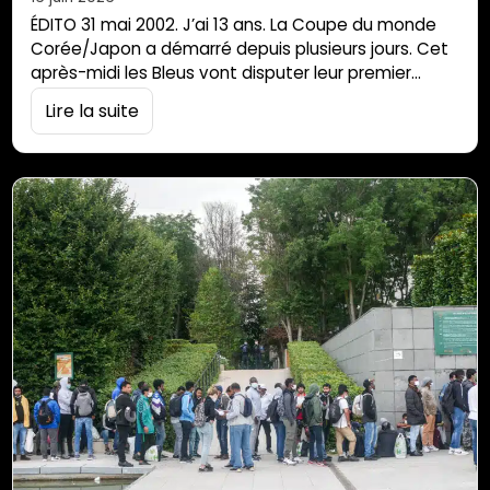
ÉDITO 31 mai 2002. J’ai 13 ans. La Coupe du monde
Corée/Japon a démarré depuis plusieurs jours. Cet
après-midi les Bleus vont disputer leur premier
match contre le Sénégal. Tout le monde y croit, on
Lire la suite
est champions du monde et d’Europe en titre. Les
joueurs sont partout à la télévision (on se souvient
de Marcel Desailly et sa pub pour […]