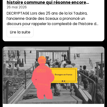
histoire commune qui résonne encore
aujourd’hui
26 mai 2026
DECRYPTAGE Lors des 25 ans de la loi Taubira,
l’ancienne Garde des Sceaux a prononcé un
discours pour rappeler la complexité de l’histoire de
l’esclavage mais surtout l’apport des populations
Lire la suite
esclavisées. Un discours qui fait écho aux
revendications actuelles sur la reconnaissance du
maloya. Une mémoire commune Il est des discours
qui sont superflus et il y en a d’autres […]