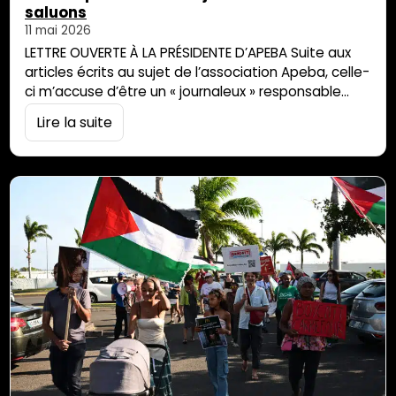
saluons
11 mai 2026
LETTRE OUVERTE À LA PRÉSIDENTE D’APEBA Suite aux
articles écrits au sujet de l’association Apeba, celle-
ci m’accuse d’être un « journaleux » responsable
d’une campagne de bashing à son encontre. Dans
Lire la suite
cette lettre, j’utilise donc mon droit de réponse pour
remettre les choses dans leur contexte. Madame
Squarzoni, en votre qualité de présidente de
l’association Apeba, je vous adresse ce […]