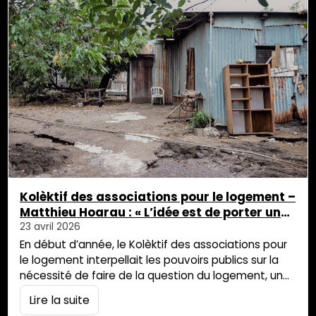
Kolèktif des associations pour le logement –
Matthieu Hoarau : « L’idée est de porter une
parole commune dans un contexte
23 avril 2026
d’urgence sociale »
En début d’année, le Kolèktif des associations pour
le logement interpellait les pouvoirs publics sur la
nécessité de faire de la question du logement, un
enjeu majeur des politiques sociales. Ce jeudi 23
Lire la suite
avril, alors que les élections municipales sont