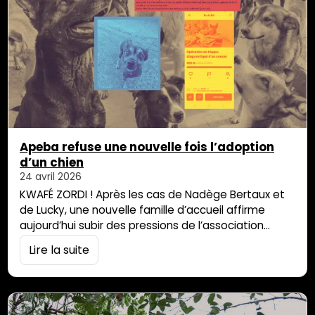
Apeba refuse une nouvelle fois l’adoption
d’un chien
24 avril 2026
KWAFÉ ZORDI ! Après les cas de Nadège Bertaux et
de Lucky, une nouvelle famille d’accueil affirme
aujourd’hui subir des pressions de l’association
Apeba et de sa présidente Cécile Squarzoni. Dans
Lire la suite
un message publié ce vendredi matin sur les
réseaux sociaux, Catherine, famille d’accueil depuis
début mars pour Kappu, petit chien pris en charge
par Apeba et atteint d’un cancer […]