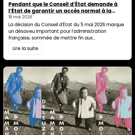
Pendant que le Conseil d’État demande à
l’État de garantir un accès normal à la
plateforme numérique pour les étrangers,
18 mai 2026
on continue de les traquer à Mayotte
La décision du Conseil d’État du 5 mai 2026 marque
un désaveu important pour l’administration
française, sommée de mettre fin aux
dysfonctionnements de l’ANEF qui privent de
Lire la suite
nombreux étrangers de leurs droits. Mais à Mayotte,
cette reconnaissance juridique contraste avec une
réalité de terrain marquée par l’intensification des
contrôles, des expulsions et des opérations de «
décasage ». Le Conseil […]