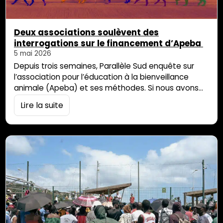
Deux associations soulèvent des
interrogations sur le financement d’Apeba
5 mai 2026
Depuis trois semaines, Parallèle Sud enquête sur
l’association pour l’éducation à la bienveillance
animale (Apeba) et ses méthodes. Si nous avons
d’abord axé notre analyse sur le traitement des
Lire la suite
familles d’accueil, nous nous sommes ensuite
intéressés à l’organigramme de l’association et à
ses relations avec les pouvoirs publics. Durant notre
enquête, nous avons pris connaissance d’un dossier
de signalement monté […]