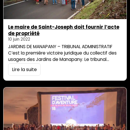
Le maire de Saint-Joseph doit fournir l’acte
de propriété
10 juin 2022
JARDINS DE MANAPANY – TRIBUNAL ADMINISTRATIF
C’est la première victoire juridique du collectif des
usagers des Jardins de Manapany. Le tribunal
administratif (TA) a ordonné expressément le 30
Lire la suite
mai 2022 au maire de Saint-Joseph, Patrick
Lebreton, de mettre à disposition des citoyens qui
le demandent l’acte de propriété par lequel la
municipalité a scellé l’achat des jardins de
Manapany en…