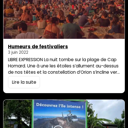
Humeurs de festivaliers
3 juin 2022
LIBRE EXPRESSION La nuit tombe sur la plage de Cap
Homard. Une à une les étoiles s’allument au-dessus
de nos têtes et la constellation d’Orion s’incline vers
l’ouest. Une légère brise nous apporte un petit air
Lire la suite
rafraichissant venu des reliefs qui nous dominent.
Ainsi, « du battant des lames aux sommets des
montagnes » un décor naturel et vivifiant est bien
installé…