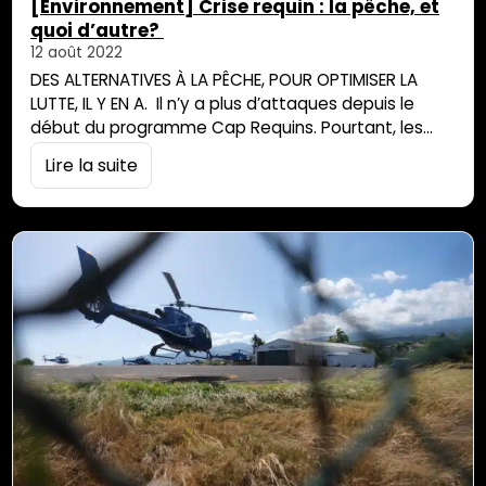
[Environnement] Crise requin : la pêche, et
quoi d’autre?
12 août 2022
DES ALTERNATIVES À LA PÊCHE, POUR OPTIMISER LA
LUTTE, IL Y EN A. Il n’y a plus d’attaques depuis le
début du programme Cap Requins. Pourtant, les
scientifiques dénoncent une « pêche inutile et
Lire la suite
aveugle ». Composition physique ou chimique de
l’eau, relâchers au large, prise en compte de
l’urbanisation, etc. sont autant de pistes à explorer
pour faire différemment. « Les…