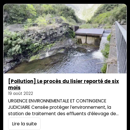
trouvé dérangé. Samedi dernier, le 13 août, certains
des « invités » de…
[Pollution] Le procès du lisier reporté de six
mois
19 août 2022
URGENCE ENVIRONNEMENTALE ET CONTINGENCE
JUDICIAIRE Censée protéger l’environnement, la
station de traitement des effluents d’élevage de
Camp Pierrot, à Salazie, a au contraire déversé
Lire la suite
sauvagement du lisier polluant sur ses parcelles et