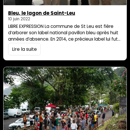
Bleu, le lagon de Saint-Leu
10 juin 2022
LIBRE EXPRESSION La commune de St Leu est fière
d’arborer son label national pavillon bleu après huit
années d’absence. En 2014, ce précieux label lui fut
retiré, à cause d’une mauvaise qualité de l’eau, de
Lire la suite
la non conformité de l’émissaire des eaux traitées
qui repartaient en mer… Depuis deux ans, la nouvelle
équipe municipale s’est attachée à régler ces
problèmes…