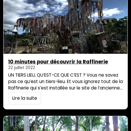
10 minutes pour découvrir la Raffinerie
22 juillet 2022
UN TIERS LIEU, QU’EST-CE QUE C’EST ? Vous ne savez
pas ce qu’est un tiers-lieu. Et vous ignorez tout de la
Raffinerie qui s’est installée sur le site de l’ancienne
usine sucrière de Savanna. Les bienveillants du lieu
Lire la suite
vous invitent à la visite en 10 minutes, montre en
main. La plateforme de financement participatif
Pocpoc, premier partenaire de Parallèle Sud…