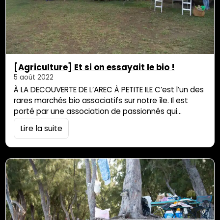
[Agriculture] Et si on essayait le bio !
5 août 2022
À LA DECOUVERTE DE L’AREC À PETITE ILE C’est l’un des
rares marchés bio associatifs sur notre île. Il est
porté par une association de passionnés qui
développe un projet plutôt original. Le nom de
Lire la suite
l’Association est en lui-même très parlant et
montre d’emblée un engagement fort : Association
pour le Respect de l’Environnement et du Cadre de
vie. Chaque samedi,…