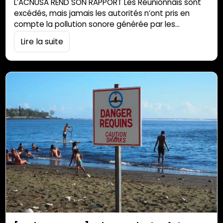
L’ACNUSA REND SON RAPPORT Les Réunionnais sont
excédés, mais jamais les autorités n’ont pris en
compte la pollution sonore générée par les
hélicoptères. Des nuisances reconnues aujourd’hui
Lire la suite
dans un rapport rendu par l’Acnusa. Quand on parle
de nuisances des hélicoptères en France, La Réunion
arrive en tête de liste des régions concernées. Pour
preuve, le rapport de l’Acnusa (Autorité de…