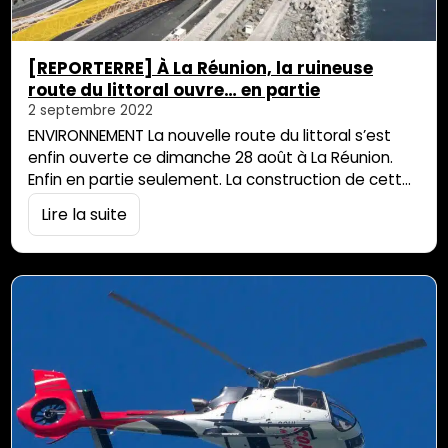
[REPORTERRE] À La Réunion, la ruineuse
route du littoral ouvre… en partie
2 septembre 2022
ENVIRONNEMENT La nouvelle route du littoral s’est
enfin ouverte ce dimanche 28 août à La Réunion.
Enfin en partie seulement. La construction de cette
« route la plus chère du monde » s’est interrompue
Lire la suite
en mer en 2020, faute de matériaux, et vient d’être
raccordée à l’ancienne. Pour finir la totalité des 12,5
km, un nouveau scénario se profile : celui du…