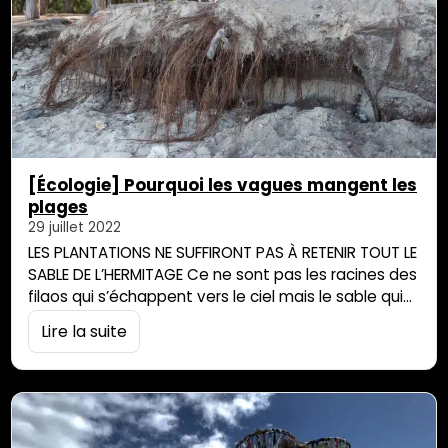
[Écologie] Pourquoi les vagues mangent les
plages
29 juillet 2022
LES PLANTATIONS NE SUFFIRONT PAS À RETENIR TOUT LE
SABLE DE L’HERMITAGE Ce ne sont pas les racines des
filaos qui s’échappent vers le ciel mais le sable qui
s’enfuit de la plage vers la mer. Le processus
Lire la suite
s’accélère sous l’effet de la houle. Les plantations
de haut de plage ne suffiront pas à protéger ce
littoral fragile… Il y…