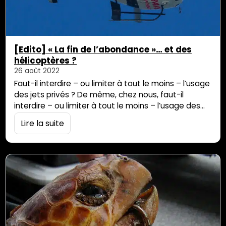
[Edito] « La fin de l’abondance »… et des
hélicoptères ?
26 août 2022
Faut-il interdire – ou limiter à tout le moins – l’usage
des jets privés ? De même, chez nous, faut-il
interdire – ou limiter à tout le moins – l’usage des
hélicoptères à vocation touristique. A l’heure où le
Lire la suite
président de la République semble vouloir passer à
la transition écologique, le secrétaire général
d’Europe Ecologie Les Verts Julien Bayou explique…