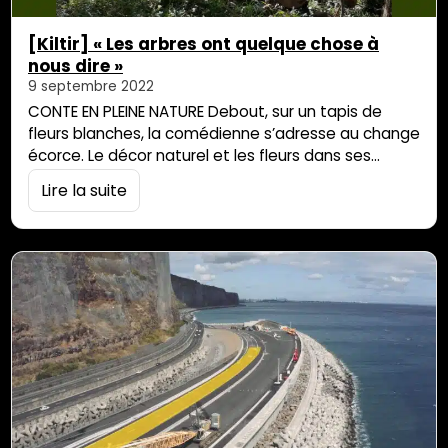
[Kiltir] « Les arbres ont quelque chose à
nous dire »
9 septembre 2022
CONTE EN PLEINE NATURE Debout, sur un tapis de
fleurs blanches, la comédienne s’adresse au change
écorce. Le décor naturel et les fleurs dans ses
cheveux lui donnent un air de fée. C’est la
Lire la suite
cinquième représentation du conte portée par la
jeune association Tilamp ala gayar. La cinquième
fois que les arbres de la forêt, représentés par le
Rwa karo…