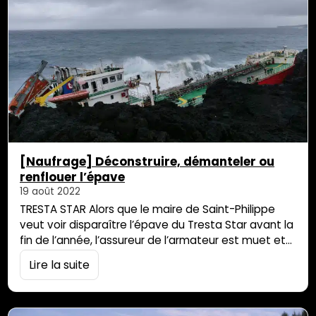
zones…
[Naufrage] Déconstruire, démanteler ou
renflouer l’épave
19 août 2022
TRESTA STAR Alors que le maire de Saint-Philippe
veut voir disparaître l’épave du Tresta Star avant la
fin de l’année, l’assureur de l’armateur est muet et
l’État, qui s’est substitué à lui, attend les rapports
Lire la suite
d’expertise qu’il a commandés. Deux options sont
envisagées officiellement : la déconstruction ou le
démantèlement du bateau. De l’Hexagone, un