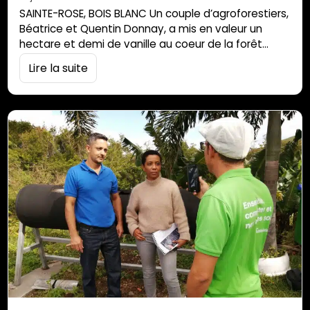
SAINTE-ROSE, BOIS BLANC Un couple d’agroforestiers,
Béatrice et Quentin Donnay, a mis en valeur un
hectare et demi de vanille au coeur de la forêt
primaire. Ils y développent un mode de production
Lire la suite
naturel, à échelle humaine, à l’opposé des cultures
intensives du modèle « coopératif ». Au pays des
laves, Bois-Blanc, dernier quartier habité de Sainte-
Rose avant le Grand Brûlé, est…