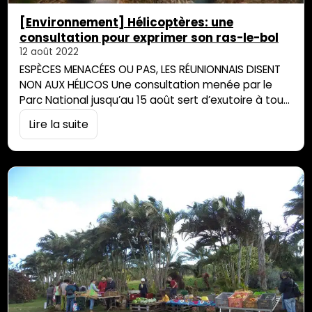
[Environnement] Hélicoptères: une
consultation pour exprimer son ras-le-bol
12 août 2022
ESPÈCES MENACÉES OU PAS, LES RÉUNIONNAIS DISENT
NON AUX HÉLICOS Une consultation menée par le
Parc National jusqu’au 15 août sert d’exutoire à tous
ceux qui s’élèvent contre les nuisances des
Lire la suite
hélicoptères. « Il est rappelé que la question du
survol du coeur de Parc en hélicoptère de manière
globale (notamment le survol touristique) n’est pas
l’objet du présent projet d’arrêté »,…