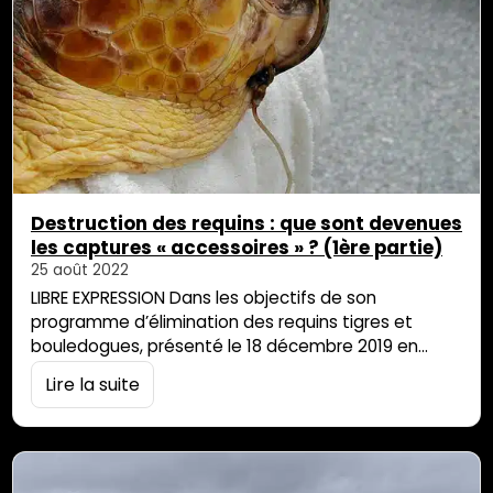
Destruction des requins : que sont devenues
les captures « accessoires » ? (1ère partie)
25 août 2022
LIBRE EXPRESSION Dans les objectifs de son
programme d’élimination des requins tigres et
bouledogues, présenté le 18 décembre 2019 en
conférence de presse, le Centre Sécurité Requin
Lire la suite
(CSR) affirme qu’il s’agit d’« un programme
respectueux de l’environnement [sic]». Et se vante
« de contribuer à préserver l’ensemble de
l’écosystème [re-sic] avec un impact minimal sur
les autres espèces de prédateurs fréquentant les