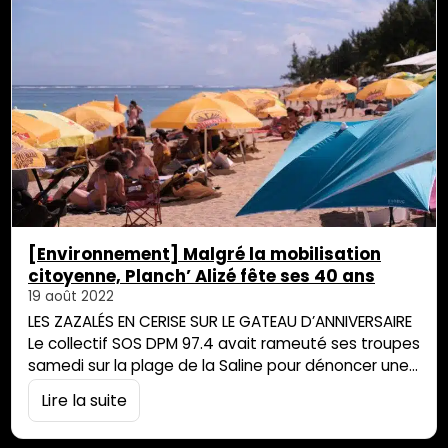
entrepreneur en travaux maritimes, Marc…
[Environnement] Malgré la mobilisation
citoyenne, Planch’ Alizé fête ses 40 ans
19 août 2022
LES ZAZALÉS EN CERISE SUR LE GATEAU D’ANNIVERSAIRE
Le collectif SOS DPM 97.4 avait rameuté ses troupes
samedi sur la plage de la Saline pour dénoncer une
occupation du domaine public maritime qu’il estime
Lire la suite
illégale. Pour une fois, l’alignement parfait des
parasols, des transats et des tables basses s’est