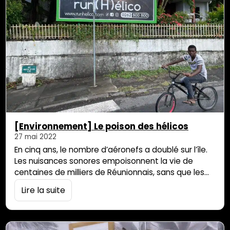
[Environnement] Le poison des hélicos
27 mai 2022
En cinq ans, le nombre d’aéronefs a doublé sur l’île.
Les nuisances sonores empoisonnent la vie de
centaines de milliers de Réunionnais, sans que les
autorités ne s’émeuvent le moins du monde. Ah, le
Lire la suite
cirque de Mafate, sa tranquillité loin de la circulation
automobile, ce coin de nature préservé… tout y
concourt au bien-être et à la sérénité. Tout ?…