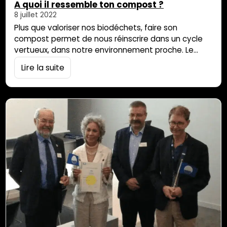
A quoi il ressemble ton compost ?
8 juillet 2022
Plus que valoriser nos biodéchets, faire son
compost permet de nous réinscrire dans un cycle
vertueux, dans notre environnement proche. Le
produit est consommé et, en fin de parcours, il
Lire la suite
retourne à la terre pour nourrir le sol et faire pousser
les légumes du potager. Début 2024, chaque
particulier devra savoir valoriser ses déchets
organiques. Pourtant nous sommes loin de…