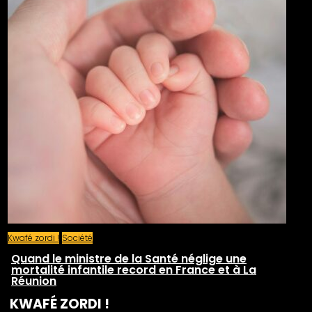
Kwafé zordi !
Société
Quand le ministre de la Santé néglige une
mortalité infantile record en France et à La
Réunion
KWAFÉ ZORDI !