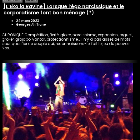
Les dossiers
Société
[L’Eko la Ravine] Lorsque l’égo narcissique et le
corporatisme font bon ménage (*)
24 mars 2023
Georges Ah Tiane
CHRONIQUE Compétition, fierté, gloire, narcissisme, expansion, orgueil,
grokèr, grojabo, vantar, protectionnisme… Il n’y a pas assez de mots
pour qualifier ce couple qui, reconnaissons-le, fait le jeu du pouvoir.
Nos…