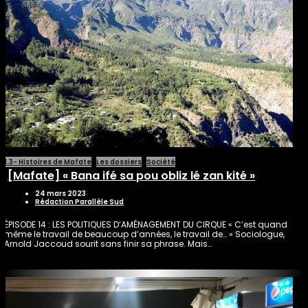
1.3- Histoires de Mafate
Les dossiers
Société
[Mafate] « Bana ifé sa pou obliz lé zan kité »
24 mars 2023
Rédaction Parallèle Sud
ÉPISODE 14 : LES POLITIQUES D’AMÉNAGEMENT DU CIRQUE « C’est quand
même le travail de beaucoup d’années, le travail de… » Sociologue,
Arnold Jaccoud sourit sans finir sa phrase. Mais…