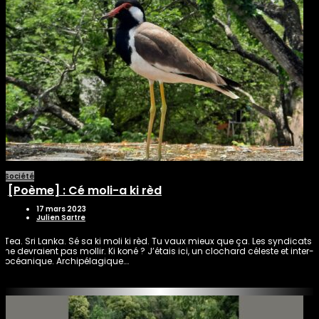
Société
[Poème] : Cé moli-a ki rèd
17 mars 2023
Julien Sartre
Tea. Sri Lanka. Sé sa ki moli ki rèd. Tu vaux mieux que ça. Les syndicats
ne devraient pas mollir. Ki koné ? J’étais ici, un clochard céleste et inter-
océanique. Archipélagique….